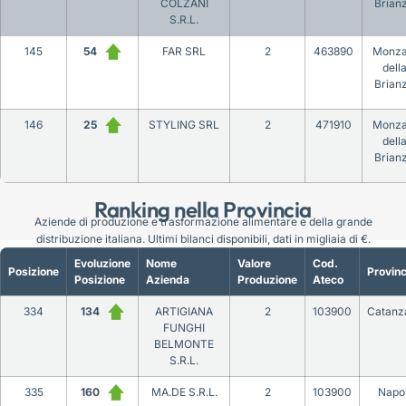
COLZANI
Brian
S.R.L.
145
54
FAR SRL
2
463890
Monza
dell
Brian
146
25
STYLING SRL
2
471910
Monza
dell
Brian
Ranking nella Provincia
Aziende di produzione e trasformazione alimentare e della grande
distribuzione italiana. Ultimi bilanci disponibili, dati in migliaia di €.
Evoluzione
Nome
Valore
Cod.
Posizione
Provinc
Posizione
Azienda
Produzione
Ateco
334
134
ARTIGIANA
2
103900
Catanz
FUNGHI
BELMONTE
S.R.L.
335
160
MA.DE S.R.L.
2
103900
Napol