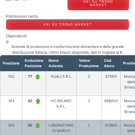
VAI SU TREND
MARKET
Patrimonio netto
VAI SU TREND MARKET
Dipendenti
9
Aziende di produzione e trasformazione alimentare e della grande
distribuzione italiana. Ultimi bilanci disponibili, dati in migliaia di €.
Evoluzione
Nome
Valore
Cod.
Posizione
Provin
Posizione
Azienda
Produzione
Ateco
142
77
HUALI S.R.L.
2
471910
Monza
dell
Brian
143
42
HC MILANO
2
469000
Monza
S.R.L.
dell
Brian
144
50
LABORATORIO
2
103900
Monza
DI MARCO
dell