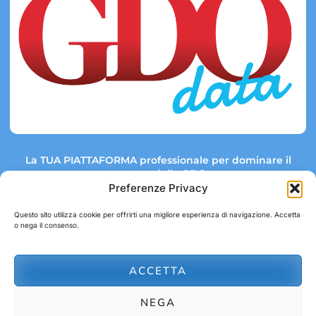
La TUA PIATTAFORMA professionale per dominare il
mercato della GDO.
Preferenze Privacy
Questo sito utilizza cookie per offrirti una migliore esperienza di navigazione. Accetta
o nega il consenso.
Link rapidi:
Contatti:
Tel: +39 051 082 8798
Mappa GDO
Trend Market
E-mail:
ACCETTA
abbonamenti@gdodata.it
Report GDO
NEGA