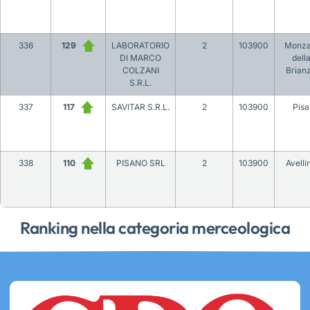
336
129
LABORATORIO
2
103900
Monza
DI MARCO
dell
COLZANI
Brian
S.R.L.
337
117
SAVITAR S.R.L.
2
103900
Pisa
338
110
PISANO SRL
2
103900
Avelli
Ranking nella categoria merceologica