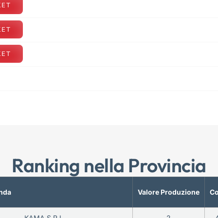
KET
KET
KET
Ranking nella Provincia
nda
Valore Produzione
Co
KAMA S.R.L.
2