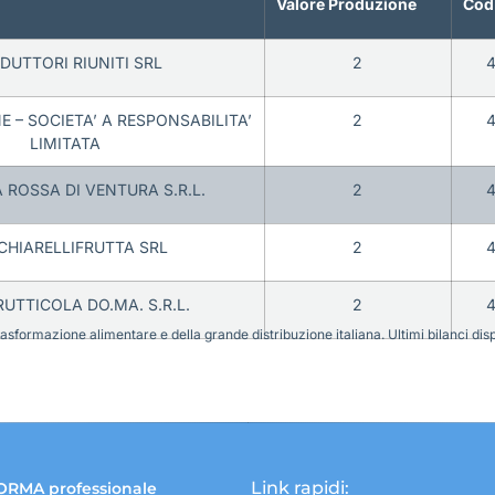
Valore Produzione
Cod
DUTTORI RIUNITI SRL
2
4
E – SOCIETA’ A RESPONSABILITA’
2
4
LIMITATA
 ROSSA DI VENTURA S.R.L.
2
4
CHIARELLIFRUTTA SRL
2
4
UTTICOLA DO.MA. S.R.L.
2
4
sformazione alimentare e della grande distribuzione italiana. Ultimi bilanci disponi
Link rapidi:
ORMA professionale