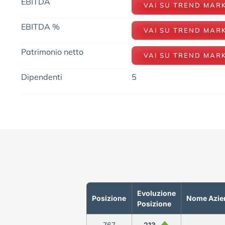
EBITDA
VAI SU TREND MAR
EBITDA %
VAI SU TREND MAR
Patrimonio netto
VAI SU TREND MAR
Dipendenti
5
Evoluzione
Posizione
Nome Azie
Posizione
767
213