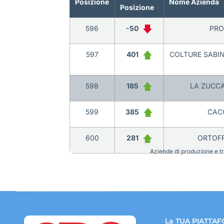
Posizione
Nome Azienda
Posizione
596
-50
PRO
597
401
COLTURE SABIN
598
185
LA ZUCCA
599
385
CAC
600
281
ORTOFR
Aziende di produzione e tra
La TUA PIATTAF