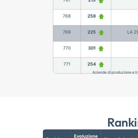
768
258
769
225
LA Z
770
301
771
254
Aziende di produzione e tra
Ranki
Evoluzione