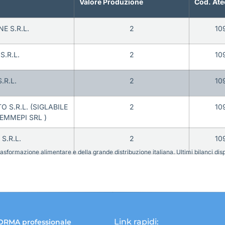
Valore Produzione
Cod. Ate
E S.R.L.
2
10
S.R.L.
2
10
.R.L.
2
10
 S.R.L. (SIGLABILE
2
10
EMMEPI SRL )
S.R.L.
2
10
sformazione alimentare e della grande distribuzione italiana. Ultimi bilanci disponi
Link rapidi:
ORMA professionale