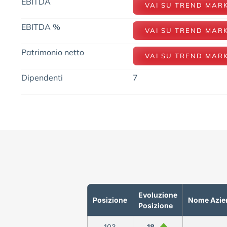
EBITDA
VAI SU TREND MAR
EBITDA %
VAI SU TREND MAR
Patrimonio netto
VAI SU TREND MAR
Dipendenti
7
Evoluzione
Posizione
Nome Azie
Posizione
103
18