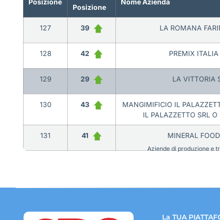
Posizione
Nome Azienda
Posizione
127
39
LA ROMANA FARIN
128
42
PREMIX ITALIA 
129
29
LA VITTORIA S
130
43
MANGIMIFICIO IL PALAZZETTO
IL PALAZZETTO SRL O 
131
41
MINERAL FOOD 
Aziende di produzione e tra
La TUA PIATTAF