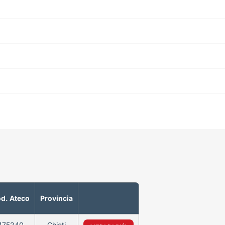
d. Ateco
Provincia
475240
Chieti