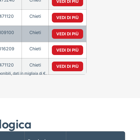
VEDI DI PIÙ
471120
Chieti
VEDI DI PIÙ
109100
Chieti
VEDI DI PIÙ
016209
Chieti
VEDI DI PIÙ
471120
Chieti
VEDI DI PIÙ
bili, dati in migliaia di €.
logica