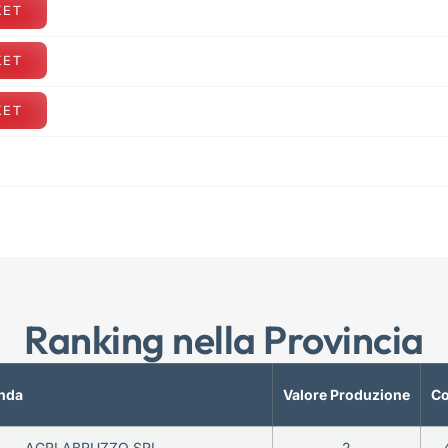
KET
KET
KET
Ranking nella Provincia
nda
Valore Produzione
Co
AGRI ABRUZZO SRL
2