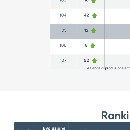
104
42
105
12
106
8
107
52
Aziende di produzione e tra
Ranki
Evoluzione