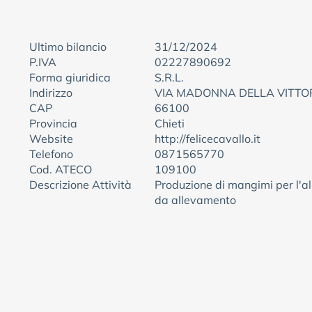
Ultimo bilancio
31/12/2024
P.IVA
02227890692
Forma giuridica
S.R.L.
Indirizzo
VIA MADONNA DELLA VITTOR
CAP
66100
Provincia
Chieti
Website
http://felicecavallo.it
Telefono
0871565770
Cod. ATECO
109100
Descrizione Attività
Produzione di mangimi per l'a
da allevamento