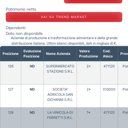
Patrimonio netto
VAI SU TREND MARKET
Dipendenti
Dato non disponibile
Aziende di produzione e trasformazione alimentare e della grande
distribuzione italiana. Ultimi bilanci disponibili, dati in migliaia di €.
Evoluzione
Valore
Cod.
Posizione
Nome Azienda
Prov
Posizione
Produzione
Ateco
126
ND
SUPERMERCATO
2*
471120
Pis
STAZIONE S.R.L.
127
ND
SOCIETA’
2*
013000
Pis
AGRICOLA SAN
GIOVANNI S.R.L.
128
ND
LA VINICOLA DI
1*
471120
Pis
FERRETTI S.R.L.