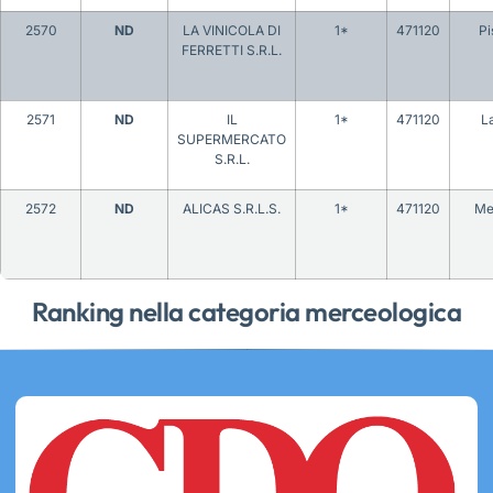
2570
ND
LA VINICOLA DI
1*
471120
Pi
FERRETTI S.R.L.
2571
ND
IL
1*
471120
L
SUPERMERCATO
S.R.L.
2572
ND
ALICAS S.R.L.S.
1*
471120
Me
Ranking nella categoria merceologica