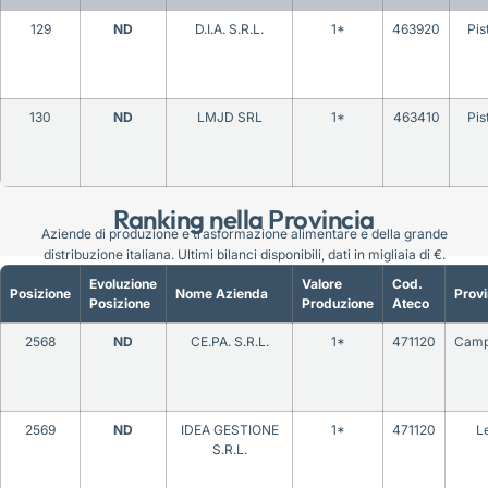
129
ND
D.I.A. S.R.L.
1*
463920
Pis
130
ND
LMJD SRL
1*
463410
Pis
Ranking nella Provincia
Aziende di produzione e trasformazione alimentare e della grande
distribuzione italiana. Ultimi bilanci disponibili, dati in migliaia di €.
Evoluzione
Valore
Cod.
Posizione
Nome Azienda
Provi
Posizione
Produzione
Ateco
2568
ND
CE.PA. S.R.L.
1*
471120
Camp
2569
ND
IDEA GESTIONE
1*
471120
L
S.R.L.