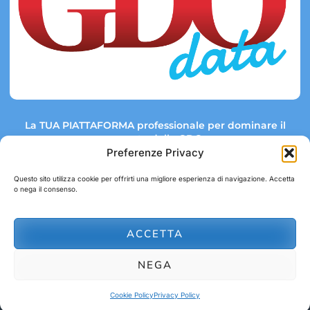
La TUA PIATTAFORMA professionale per dominare il
mercato della GDO.
Preferenze Privacy
Questo sito utilizza cookie per offrirti una migliore esperienza di navigazione. Accetta
o nega il consenso.
Link rapidi:
Contatti:
Tel: +39 051 082 8798
Mappa GDO
Trend Market
E-mail:
ACCETTA
abbonamenti@gdodata.it
Report GDO
NEGA
Privacy Policy
Cookie Policy
Cookie Policy
Privacy Policy
© 2026 GDOData.it - PR Italia Edizioni srl - P.Iva: 03044390353