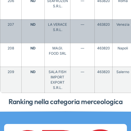
206
ND
SEAFROZEN
—
463820
Roma
S.R.L.
207
ND
LA VERACE
—
463820
Venezia
S.R.L.
208
ND
MA.GI.
—
463820
Napoli
FOOD SRL
209
ND
SALA FISH
—
463820
Salerno
IMPORT
EXPORT
S.R.L.
Ranking nella categoria merceologica