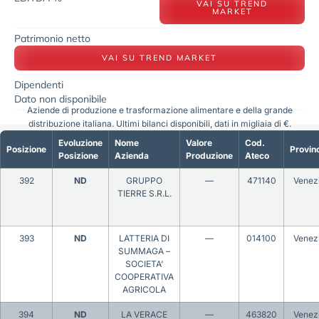
VAI SU TREND
MARKET
Patrimonio netto
VAI SU TREND MARKET
Dipendenti
Dato non disponibile
Aziende di produzione e trasformazione alimentare e della grande
distribuzione italiana. Ultimi bilanci disponibili, dati in migliaia di €.
Evoluzione
Nome
Valore
Cod.
Posizione
Provin
Posizione
Azienda
Produzione
Ateco
392
ND
GRUPPO
—
471140
Venez
TIERRE S.R.L.
393
ND
LATTERIA DI
—
014100
Venez
SUMMAGA –
SOCIETA’
COOPERATIVA
AGRICOLA
394
ND
LA VERACE
—
463820
Venez