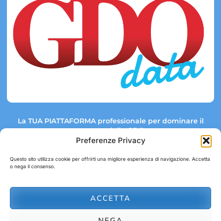
La TUA PIATTAFORMA professionale per dominare il
mercato della GDO.
Preferenze Privacy
Questo sito utilizza cookie per offrirti una migliore esperienza di navigazione. Accetta
o nega il consenso.
Link rapidi:
Contatti:
Tel: +39 051 082 8798
Mappa GDO
Trend Market
E-mail:
ACCETTA
abbonamenti@gdodata.it
Report GDO
NEGA