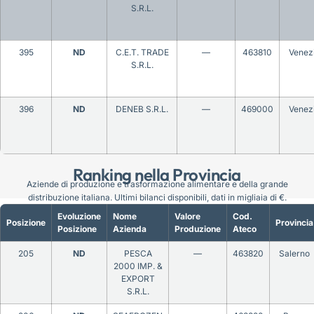
S.R.L.
395
ND
C.E.T. TRADE
—
463810
Venez
S.R.L.
396
ND
DENEB S.R.L.
—
469000
Venez
Ranking nella Provincia
Aziende di produzione e trasformazione alimentare e della grande
distribuzione italiana. Ultimi bilanci disponibili, dati in migliaia di €.
Evoluzione
Nome
Valore
Cod.
Posizione
Provincia
Posizione
Azienda
Produzione
Ateco
205
ND
PESCA
—
463820
Salerno
2000 IMP. &
EXPORT
S.R.L.