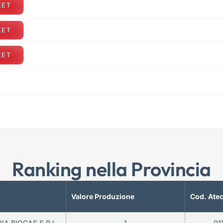
KET
KET
KET
Ranking nella Provincia
Valore Produzione
Cod. Ate
A BIOGAS S.R.L.
1
01