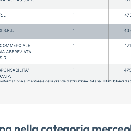
.L.
1
47
 S.R.L.
1
46
 COMMERCIALE
1
47
RMA ABBREVIATA
.R.L.
SPONSABILITA’
1
47
ICATA
sformazione alimentare e della grande distribuzione italiana. Ultimi bilanci disponi
ng nella categoria merceo