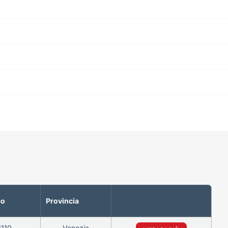
co
Provincia
1110
Venezia