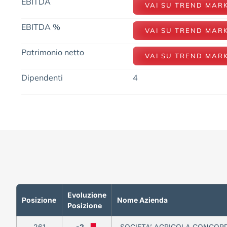
EBITDA
VAI SU TREND MAR
EBITDA %
VAI SU TREND MAR
Patrimonio netto
VAI SU TREND MAR
Dipendenti
4
Evoluzione
Posizione
Nome Azienda
Posizione
261
-2
SOCIETA’ AGRICOLA CONCORDI