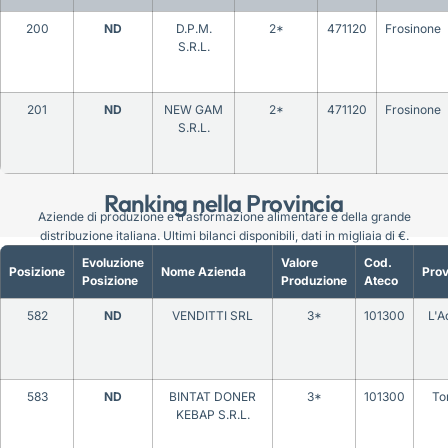
200
ND
D.P.M.
2*
471120
Frosinone
S.R.L.
201
ND
NEW GAM
2*
471120
Frosinone
S.R.L.
Ranking nella Provincia
Aziende di produzione e trasformazione alimentare e della grande
distribuzione italiana. Ultimi bilanci disponibili, dati in migliaia di €.
Evoluzione
Valore
Cod.
Posizione
Nome Azienda
Prov
Posizione
Produzione
Ateco
582
ND
VENDITTI SRL
3*
101300
L'A
583
ND
BINTAT DONER
3*
101300
To
KEBAP S.R.L.