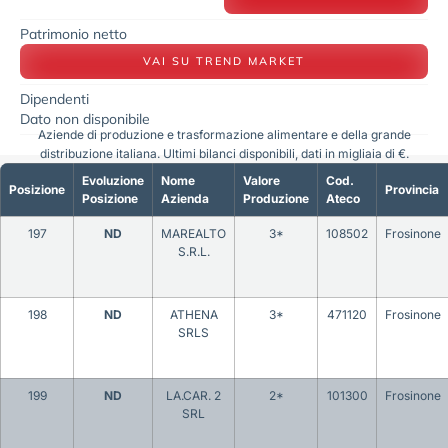
Patrimonio netto
VAI SU TREND MARKET
Dipendenti
Dato non disponibile
Aziende di produzione e trasformazione alimentare e della grande
distribuzione italiana. Ultimi bilanci disponibili, dati in migliaia di €.
Evoluzione
Nome
Valore
Cod.
Posizione
Provincia
Posizione
Azienda
Produzione
Ateco
197
ND
MAREALTO
3*
108502
Frosinone
S.R.L.
198
ND
ATHENA
3*
471120
Frosinone
SRLS
199
ND
LA.CAR. 2
2*
101300
Frosinone
SRL