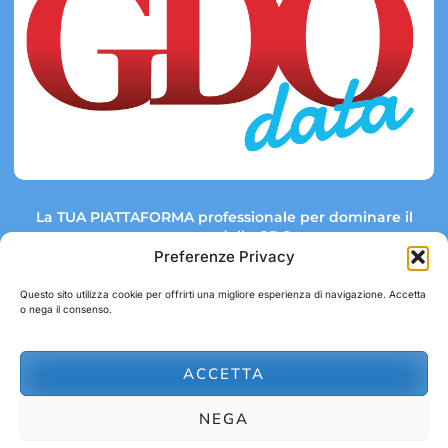
La TUA PIATTAFORMA professionale per dominare il
mercato della GDO.
Preferenze Privacy
Questo sito utilizza cookie per offrirti una migliore esperienza di navigazione. Accetta
o nega il consenso.
Link rapidi:
Contatti:
Tel: +39 051 082 8798
Mappa GDO
Trend Market
E-mail:
ACCETTA
abbonamenti@gdodata.it
Report GDO
NEGA