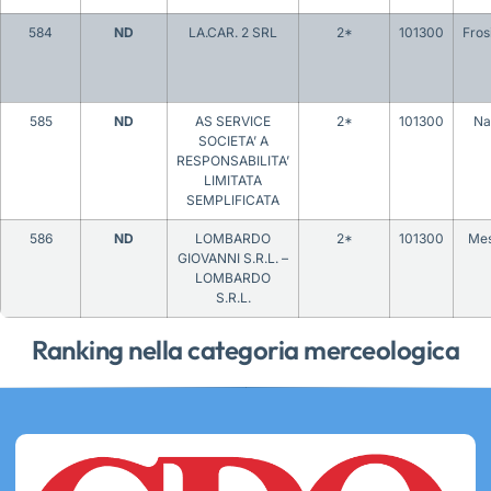
584
ND
LA.CAR. 2 SRL
2*
101300
Fros
585
ND
AS SERVICE
2*
101300
Na
SOCIETA’ A
RESPONSABILITA’
LIMITATA
SEMPLIFICATA
586
ND
LOMBARDO
2*
101300
Mes
GIOVANNI S.R.L. –
LOMBARDO
S.R.L.
Ranking nella categoria merceologica