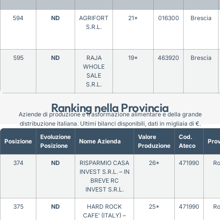
594
ND
AGRIFORT
21*
016300
Brescia
S.R.L.
595
ND
RAJA
19*
463920
Brescia
WHOLE
SALE
S.R.L.
Ranking nella Provincia
Aziende di produzione e trasformazione alimentare e della grande
distribuzione italiana. Ultimi bilanci disponibili, dati in migliaia di €.
Evoluzione
Valore
Cod.
Posizione
Nome Azienda
Prov
Posizione
Produzione
Ateco
374
ND
RISPARMIO CASA
26*
471990
R
INVEST S.R.L. – IN
BREVE RC
INVEST S.R.L.
375
ND
HARD ROCK
25*
471990
R
CAFE’ (ITALY) –