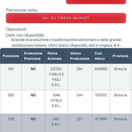
Patrimonio netto
VAI SU TREND MARKET
Dipendenti
Dato non disponibile
Aziende di produzione e trasformazione alimentare e della grande
distribuzione italiana. Ultimi bilanci disponibili, dati in migliaia di €.
Evoluzione
Nome
Valore
Cod.
Posizione
Provincia
Posizione
Azienda
Produzione
Ateco
591
ND
ZIZIOLI
26*
463890
Brescia
CARLO E
FIGLI
S.R.L.
592
ND
SAN
24*
105120
Brescia
VITALE
S.R.L.
593
ND
JMT
22*
471990
Brescia
S.R.L.