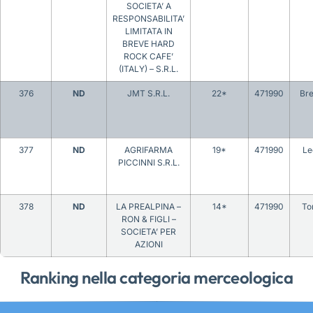
SOCIETA’ A
RESPONSABILITA’
LIMITATA IN
BREVE HARD
ROCK CAFE’
(ITALY) – S.R.L.
376
ND
JMT S.R.L.
22*
471990
Bre
377
ND
AGRIFARMA
19*
471990
Le
PICCINNI S.R.L.
378
ND
LA PREALPINA –
14*
471990
To
RON & FIGLI –
SOCIETA’ PER
AZIONI
Ranking nella categoria merceologica