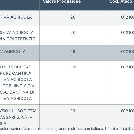
Valore Produzione
Cod. Ateco
ATIVA AGRICOLA
20
01210
IETA’ AGRICOLA
20
01210
INA COLTERENZIO
A’ AGRICOLA
19
01210
INO SOCIETA’
19
01210
PPURE CANTINA
TIVA AGRICOLA
TOBLIINO S.C.A.
C.A. CANTINA DI
TIVA AGRICOLA
ZIONI – SOCIETA’
19
01210
SSARI S.P.A. –
OLA
sformazione alimentare e della grande distribuzione italiana. Ultimi bilanci disponi