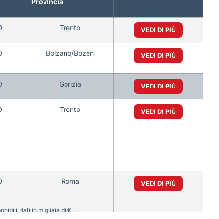
Provincia
0
Trento
VEDI DI PIÙ
0
Bolzano/Bozen
VEDI DI PIÙ
0
Gorizia
VEDI DI PIÙ
0
Trento
VEDI DI PIÙ
0
Roma
VEDI DI PIÙ
bili, dati in migliaia di €.