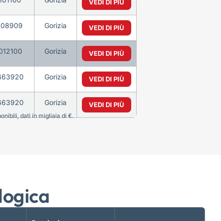
VEDI DI PIÙ
108909
Gorizia
VEDI DI PIÙ
012100
Gorizia
VEDI DI PIÙ
463920
Gorizia
VEDI DI PIÙ
463920
Gorizia
VEDI DI PIÙ
bili, dati in migliaia di €.
logica