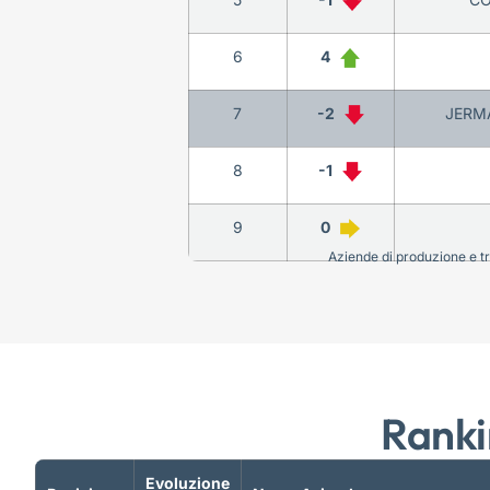
6
4
7
-2
JERMA
8
-1
9
0
Aziende di produzione e tra
Ranki
Evoluzione