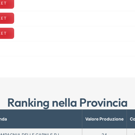
KET
KET
KET
Ranking nella Provincia
nda
Valore Produzione
Co
MPAGNIA DELLE CARNI S.R.L.
24