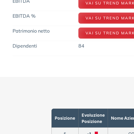
EBITDA
VAI SU TREND MAR
EBITDA %
VAI SU TREND MAR
Patrimonio netto
VAI SU TREND MAR
Dipendenti
84
Evoluzione
Posizione
Nome Azie
Posizione
5
-1
CO