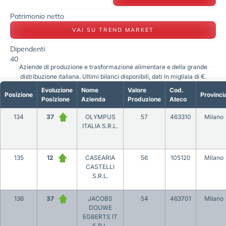
Patrimonio netto
VAI SU TREND MARKET
Dipendenti
40
Aziende di produzione e trasformazione alimentare e della grande
distribuzione italiana. Ultimi bilanci disponibili, dati in migliaia di €.
Evoluzione
Nome
Valore
Cod.
Posizione
Provinci
Posizione
Azienda
Produzione
Ateco
134
37
OLYMPUS
57
463310
Milano
ITALIA S.R.L.
135
12
CASEARIA
56
105120
Milano
CASTELLI
S.R.L.
136
37
JACOBS
54
463701
Milano
DOUWE
EGBERTS IT
S.R.L.