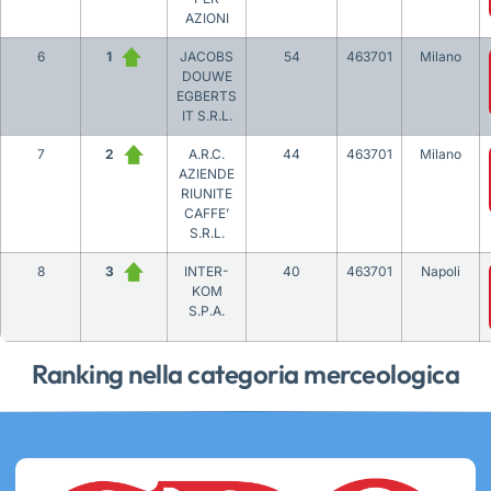
AZIONI
6
1
JACOBS
54
463701
Milano
DOUWE
EGBERTS
IT S.R.L.
7
2
A.R.C.
44
463701
Milano
AZIENDE
RIUNITE
CAFFE’
S.R.L.
8
3
INTER-
40
463701
Napoli
KOM
S.P.A.
Ranking nella categoria merceologica