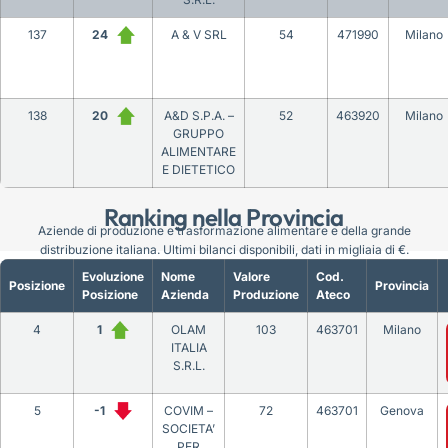
137
24
A & V SRL
54
471990
Milano
138
20
A&D S.P.A. –
52
463920
Milano
GRUPPO
ALIMENTARE
E DIETETICO
Ranking nella Provincia
Aziende di produzione e trasformazione alimentare e della grande
distribuzione italiana. Ultimi bilanci disponibili, dati in migliaia di €.
Evoluzione
Nome
Valore
Cod.
Posizione
Provincia
Posizione
Azienda
Produzione
Ateco
4
1
OLAM
103
463701
Milano
ITALIA
S.R.L.
5
-1
COVIM –
72
463701
Genova
SOCIETA’
PER