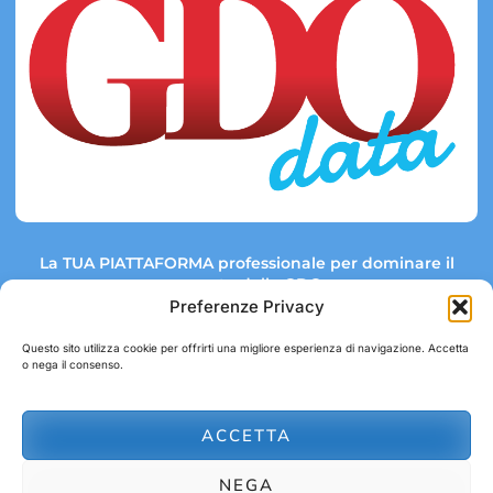
La TUA PIATTAFORMA professionale per dominare il
mercato della GDO.
Preferenze Privacy
Questo sito utilizza cookie per offrirti una migliore esperienza di navigazione. Accetta
o nega il consenso.
Link rapidi:
Contatti:
Tel: +39 051 082 8798
Mappa GDO
Trend Market
E-mail:
ACCETTA
abbonamenti@gdodata.it
Report GDO
NEGA