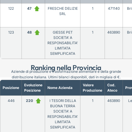
122
47
FRESCHE DELIZIE
1
471140
Bri
SRL
123
48
GIESSE PET
1
463890
Bri
SOCIETA’ A
RESPONSABILITA’
LIMITATA
SEMPLIFICATA
Ranking nella Provincia
Aziende di produzione e trasformazione alimentare e della grande
distribuzione italiana. Ultimi bilanci disponibili, dati in migliaia di €.
Evoluzione
Valore
Cod.
Posizione
Nome Azienda
Pro
Posizione
Produzione
Ateco
446
220
I TESORI DELLA
1
463890
L
BUONA TERRA
SOCIETA’ A
RESPONSABILITA’
LIMITATA
SEMPLIFICATA