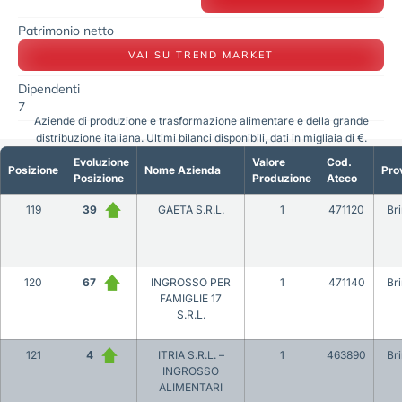
Patrimonio netto
VAI SU TREND MARKET
Dipendenti
7
Aziende di produzione e trasformazione alimentare e della grande
distribuzione italiana. Ultimi bilanci disponibili, dati in migliaia di €.
Evoluzione
Valore
Cod.
Posizione
Nome Azienda
Pro
Posizione
Produzione
Ateco
119
39
GAETA S.R.L.
1
471120
Bri
120
67
INGROSSO PER
1
471140
Bri
FAMIGLIE 17
S.R.L.
121
4
ITRIA S.R.L. –
1
463890
Bri
INGROSSO
ALIMENTARI