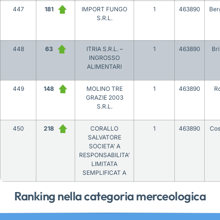
447
181
IMPORT FUNGO
1
463890
Be
S.R.L.
448
63
ITRIA S.R.L. –
1
463890
Bri
INGROSSO
ALIMENTARI
449
148
MOLINO TRE
1
463890
R
GRAZIE 2003
S.R.L.
450
218
CORALLO
1
463890
Co
SALVATORE
SOCIETA’ A
RESPONSABILITA’
LIMITATA
SEMPLIFICAT A
Ranking nella categoria merceologica