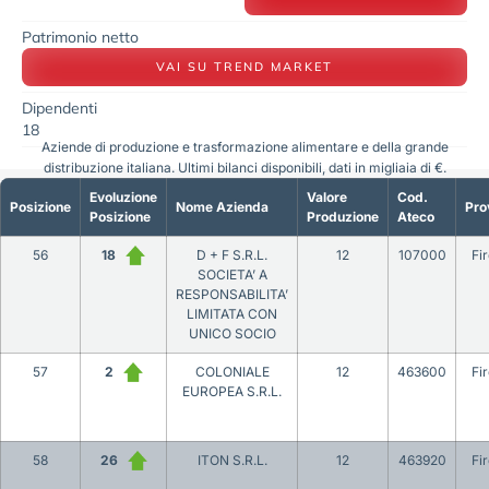
Patrimonio netto
VAI SU TREND MARKET
Dipendenti
18
Aziende di produzione e trasformazione alimentare e della grande
distribuzione italiana. Ultimi bilanci disponibili, dati in migliaia di €.
Evoluzione
Valore
Cod.
Posizione
Nome Azienda
Pro
Posizione
Produzione
Ateco
56
18
D + F S.R.L.
12
107000
Fi
SOCIETA’ A
RESPONSABILITA’
LIMITATA CON
UNICO SOCIO
57
2
COLONIALE
12
463600
Fi
EUROPEA S.R.L.
58
26
ITON S.R.L.
12
463920
Fi