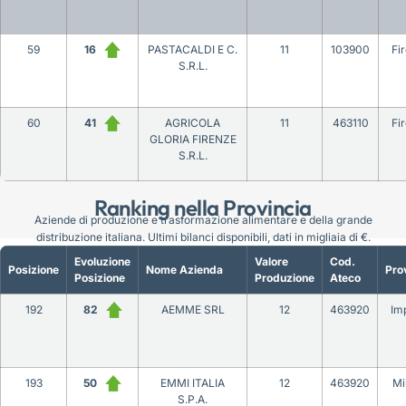
59
16
PASTACALDI E C.
11
103900
Fi
S.R.L.
60
41
AGRICOLA
11
463110
Fi
GLORIA FIRENZE
S.R.L.
Ranking nella Provincia
Aziende di produzione e trasformazione alimentare e della grande
distribuzione italiana. Ultimi bilanci disponibili, dati in migliaia di €.
Evoluzione
Valore
Cod.
Posizione
Nome Azienda
Pro
Posizione
Produzione
Ateco
192
82
AEMME SRL
12
463920
Im
193
50
EMMI ITALIA
12
463920
Mi
S.P.A.