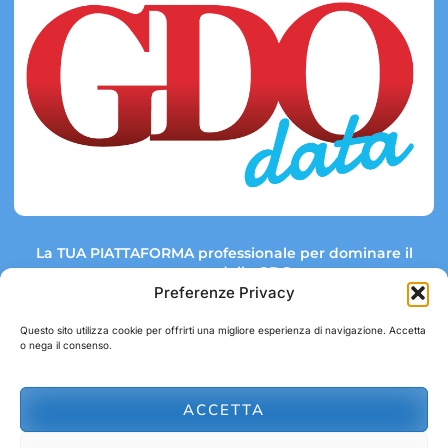
La TUA PIATTAFORMA professionale per dominare il
mercato della GDO.
Preferenze Privacy
Questo sito utilizza cookie per offrirti una migliore esperienza di navigazione. Accetta
o nega il consenso.
Link rapidi:
Contatti:
Tel: +39 051 082 8798
Mappa GDO
Trend Market
E-mail:
ACCETTA
abbonamenti@gdodata.it
Report GDO