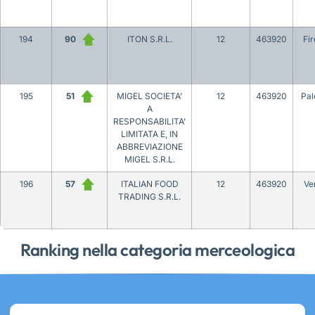
194
90
ITON S.R.L.
12
463920
Fi
195
51
MIGEL SOCIETA’
12
463920
Pa
A
RESPONSABILITA’
LIMITATA E, IN
ABBREVIAZIONE
MIGEL S.R.L.
196
57
ITALIAN FOOD
12
463920
Ve
TRADING S.R.L.
Ranking nella categoria merceologica