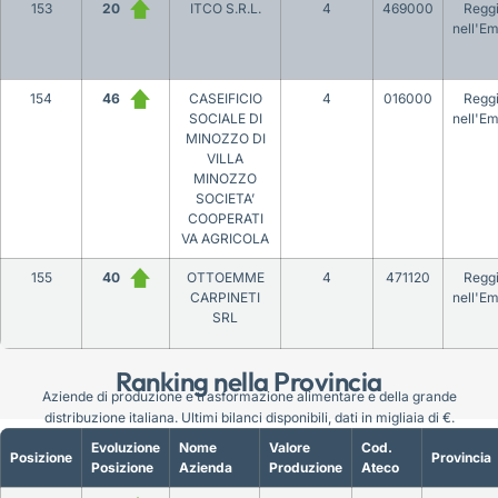
153
20
ITCO S.R.L.
4
469000
Regg
nell'Em
154
46
CASEIFICIO
4
016000
Regg
SOCIALE DI
nell'Em
MINOZZO DI
VILLA
MINOZZO
SOCIETA’
COOPERATI
VA AGRICOLA
155
40
OTTOEMME
4
471120
Regg
CARPINETI
nell'Em
SRL
Ranking nella Provincia
Aziende di produzione e trasformazione alimentare e della grande
distribuzione italiana. Ultimi bilanci disponibili, dati in migliaia di €.
Evoluzione
Nome
Valore
Cod.
Posizione
Provincia
Posizione
Azienda
Produzione
Ateco