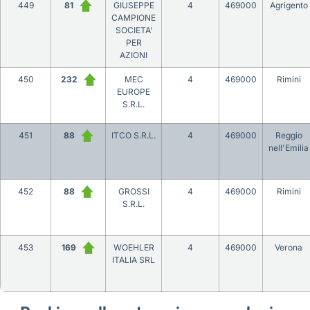
449
81
GIUSEPPE
4
469000
Agrigento
CAMPIONE
SOCIETA’
PER
AZIONI
450
232
MEC
4
469000
Rimini
EUROPE
S.R.L.
451
88
ITCO S.R.L.
4
469000
Reggio
nell'Emilia
452
88
GROSSI
4
469000
Rimini
S.R.L.
453
169
WOEHLER
4
469000
Verona
ITALIA SRL