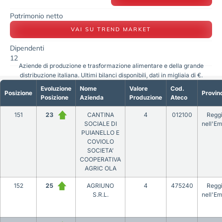
Patrimonio netto
VAI SU TREND MARKET
Dipendenti
12
Aziende di produzione e trasformazione alimentare e della grande
distribuzione italiana. Ultimi bilanci disponibili, dati in migliaia di €.
Evoluzione
Nome
Valore
Cod.
Posizione
Provin
Posizione
Azienda
Produzione
Ateco
151
23
CANTINA
4
012100
Regg
SOCIALE DI
nell'Em
PUIANELLO E
COVIOLO
SOCIETA’
COOPERATIVA
AGRIC OLA
152
25
AGRIUNO
4
475240
Regg
S.R.L.
nell'Em