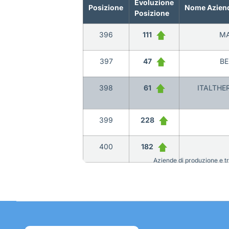
Evoluzione
Posizione
Nome Azien
Posizione
396
111
MA
397
47
BE
398
61
ITALTHE
399
228
400
182
Aziende di produzione e tra