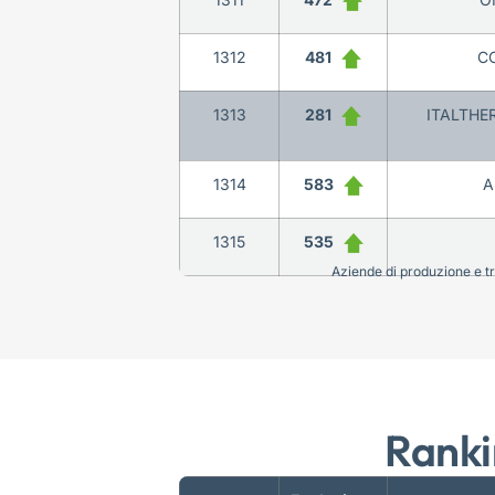
1312
481
CO
1313
281
ITALTHE
1314
583
A
1315
535
Aziende di produzione e tra
Ranki