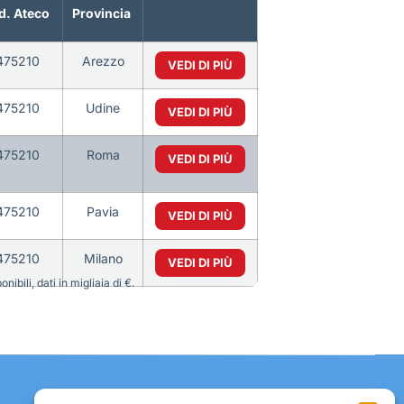
d. Ateco
Provincia
475210
Arezzo
VEDI DI PIÙ
475210
Udine
VEDI DI PIÙ
475210
Roma
VEDI DI PIÙ
475210
Pavia
VEDI DI PIÙ
475210
Milano
VEDI DI PIÙ
bili, dati in migliaia di €.