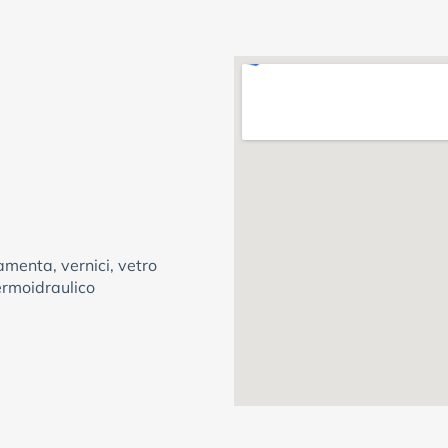
amenta, vernici, vetro
termoidraulico