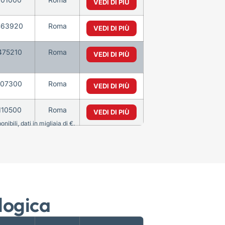
VEDI DI PIÙ
463920
Roma
VEDI DI PIÙ
475210
Roma
VEDI DI PIÙ
107300
Roma
VEDI DI PIÙ
110500
Roma
VEDI DI PIÙ
bili, dati in migliaia di €.
logica