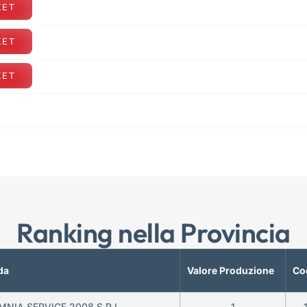
KET
KET
KET
Ranking nella Provincia
da
Valore Produzione
Co
MNIA SERVICE 2008 S.R.L.
1