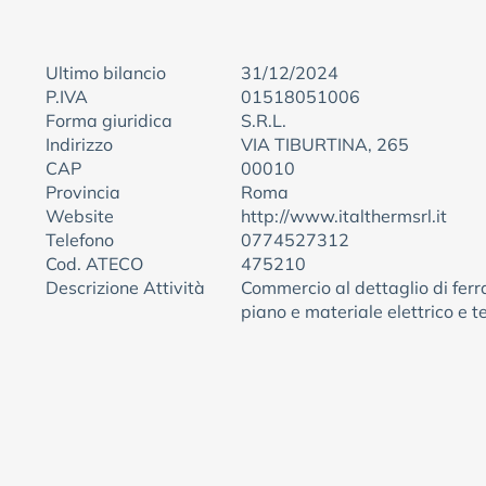
Ultimo bilancio
31/12/2024
P.IVA
01518051006
Forma giuridica
S.R.L.
Indirizzo
VIA TIBURTINA, 265
CAP
00010
Provincia
Roma
Website
http://www.italthermsrl.it
Telefono
0774527312
Cod. ATECO
475210
Descrizione Attività
Commercio al dettaglio di ferr
piano e materiale elettrico e 