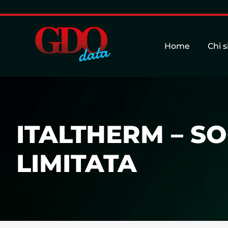
Home
Chi 
ITALTHERM – S
LIMITATA