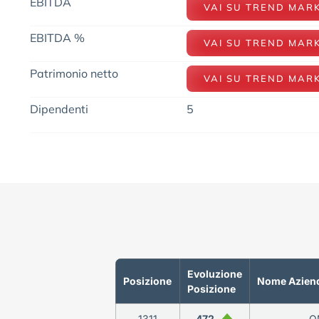
EBITDA
VAI SU TREND MAR
EBITDA %
VAI SU TREND MAR
Patrimonio netto
VAI SU TREND MAR
Dipendenti
5
Evoluzione
Posizione
Nome Azien
Posizione
1311
472
O