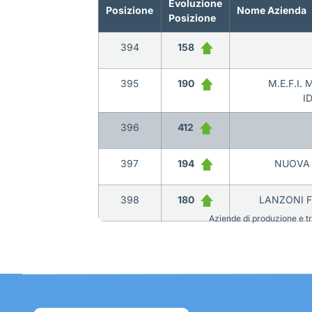
Evoluzione
Posizione
Nome Azienda
Posizione
394
158
395
190
M.E.F.I.
I
396
412
397
194
NUOVA 
398
180
LANZONI F
Aziende di produzione e tra