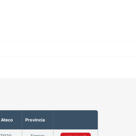
 Ateco
Provincia
71120
Ferrara