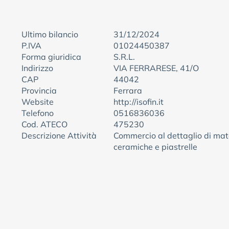
Ultimo bilancio
31/12/2024
P.IVA
01024450387
Forma giuridica
S.R.L.
Indirizzo
VIA FERRARESE, 41/O
CAP
44042
Provincia
Ferrara
Website
http://isofin.it
Telefono
0516836036
Cod. ATECO
475230
Descrizione Attività
Commercio al dettaglio di mate
ceramiche e piastrelle