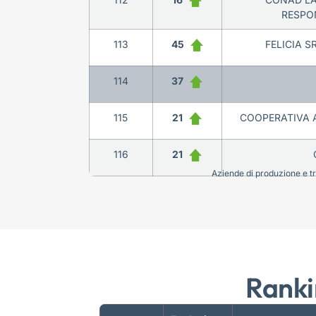
RESPON
113
45
FELICIA S
114
37
115
21
COOPERATIVA A
116
21
Aziende di produzione e tra
Ranki