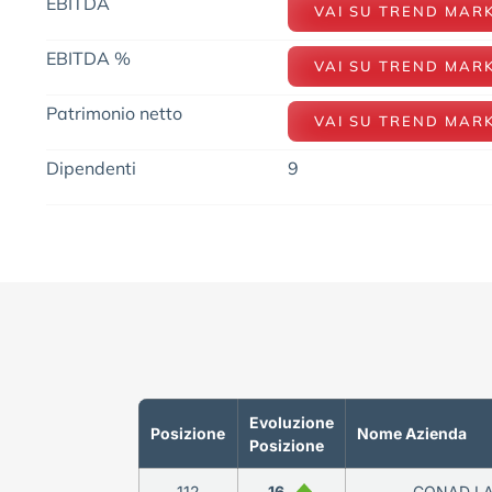
EBITDA
VAI SU TREND MAR
EBITDA %
VAI SU TREND MAR
Patrimonio netto
VAI SU TREND MAR
Dipendenti
9
Evoluzione
Posizione
Nome Azienda
Posizione
112
16
CONAD LA