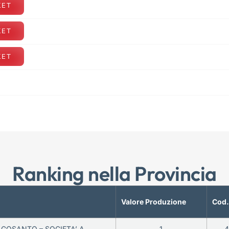
KET
KET
KET
Ranking nella Provincia
Valore Produzione
Cod.
GOSANTO – SOCIETA’ A
1
4