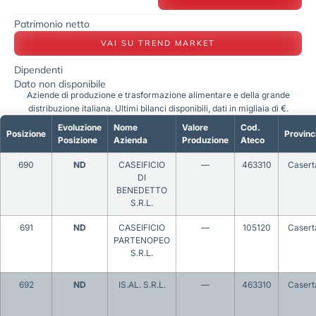
Patrimonio netto
VAI SU TREND MARKET
Dipendenti
Dato non disponibile
Aziende di produzione e trasformazione alimentare e della grande
distribuzione italiana. Ultimi bilanci disponibili, dati in migliaia di €.
Evoluzione
Nome
Valore
Cod.
Posizione
Provinc
Posizione
Azienda
Produzione
Ateco
690
ND
CASEIFICIO
—
463310
Casert
DI
BENEDETTO
S.R.L.
691
ND
CASEIFICIO
—
105120
Casert
PARTENOPEO
S.R.L.
692
ND
IS.AL. S.R.L.
—
463310
Casert