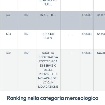
BENEDETTO
S.R.L.
533
ND
IS.AL. S.R.L.
—
463310
Caser
534
ND
BONA DIE
—
463310
Sassa
SRLS
535
ND
SOCIETA’
—
463310
Nova
COOPERATIVA
ZOOTECNICA
DI SERVIZIO
DELLE
PROVINCIE DI
NOVARA E DEL
V.C.O. IN
LIQUIDAZIONE
Ranking nella categoria merceologica