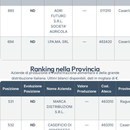
693
ND
AGRI
—
011310
Casert
FUTURO
S.R.L.
SOCIETA’
AGRICOLA
694
ND
I.PA.MA. SRL
—
463420
Casert
Ranking nella Provincia
Aziende di produzione e trasformazione alimentare e della grande
distribuzione italiana. Ultimi bilanci disponibili, dati in migliaia di €.
Evoluzione
Valore
Cod.
Posizione
Nome Azienda
Provin
Posizione
Produzione
Ateco
531
ND
MARCA
—
463310
Ragu
DISTRIBUZIONI
S.R.L.
532
ND
CASEIFICIO DI
—
463310
Caser