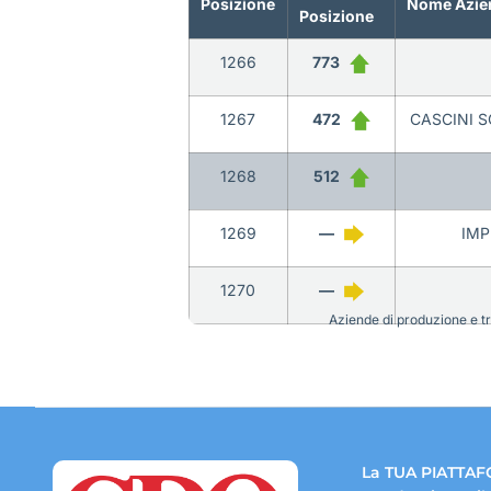
Posizione
Nome Azie
Posizione
1266
773
1267
472
CASCINI S
1268
512
1269
—
IMP
1270
—
Aziende di produzione e tra
La TUA PIATTAF