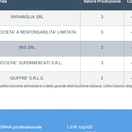
nda
Valore Produzione
Co
INFAMIGLIA SRL
3
OCIETA’ A RESPONSABILITA’ LIMITATA
3
IRIS SRL
3
ICCICHE’ SUPERMERCATI S.R.L.
3
GIUFFRE’ S.R.L.S.
2
sformazione alimentare e della grande distribuzione italiana. Ultimi bilanci disponi
Link rapidi:
ORMA professionale