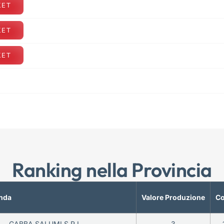
KET
KET
KET
Ranking nella Provincia
nda
Valore Produzione
Co
GABBA SALUMI S.R.L.
3