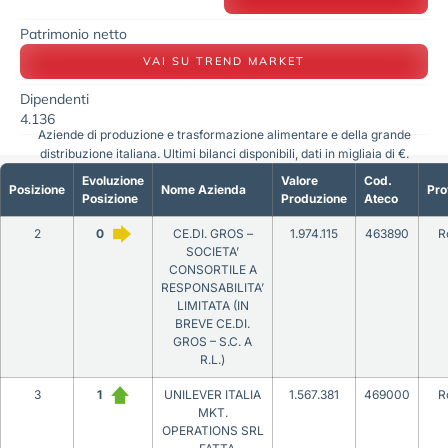
Patrimonio netto
VAI SU TREND MARKET
Dipendenti
4.136
Aziende di produzione e trasformazione alimentare e della grande
distribuzione italiana. Ultimi bilanci disponibili, dati in migliaia di €.
Evoluzione
Valore
Cod.
Posizione
Nome Azienda
Pro
Posizione
Produzione
Ateco
2
0
CE.DI. GROS –
1.974.115
463890
R
SOCIETA’
CONSORTILE A
RESPONSABILITA’
LIMITATA (IN
BREVE CE.DI.
GROS – S.C. A
R.L.)
3
1
UNILEVER ITALIA
1.567.381
469000
R
MKT.
OPERATIONS SRL