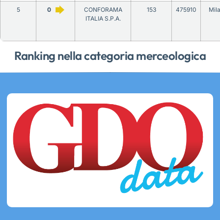
5
0
CONFORAMA
153
475910
Mil
ITALIA S.P.A.
Ranking nella categoria merceologica