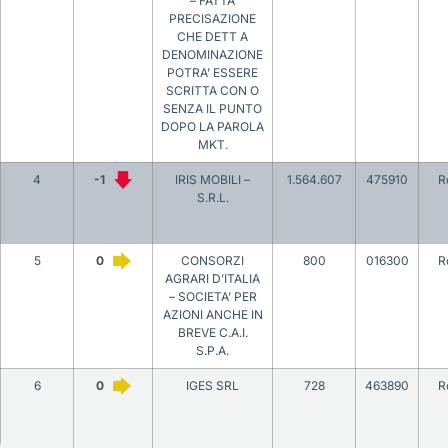
– FATTA
PRECISAZIONE
CHE DETT A
DENOMINAZIONE
POTRA’ ESSERE
SCRITTA CON O
SENZA IL PUNTO
DOPO LA PAROLA
MKT.
4
-1
IRIS MOBILI –
1.564.607
475910
R
S.R.L.
5
0
CONSORZI
800
016300
R
AGRARI D’ITALIA
– SOCIETA’ PER
AZIONI ANCHE IN
BREVE C.A.I.
S.P.A.
6
0
IGES SRL
728
463890
R