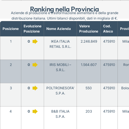
Ranking nella Provincia
Aziende di produzione e trasformazione alimentare e della grande
distribuzione italiana. Ultimi bilanci disponibili, dati in migliaia di €.
Evoluzione
Valore
Cod.
Posizione
Nome Azienda
Provi
Posizione
Produzione
Ateco
1
0
IKEA ITALIA
2.246.849
475910
Mil
RETAIL S.R.L.
2
0
IRIS MOBILI –
1.564.607
475910
Ro
S.R.L.
3
0
POLTRONESOFA’
550
475910
Bolo
S.P.A.
4
0
B&B ITALIA
203
475910
Mil
S.P.A.