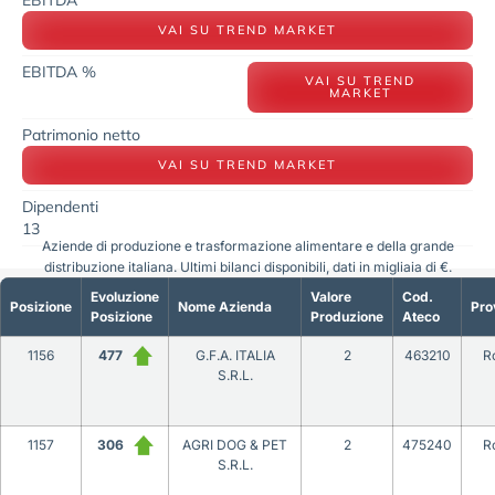
VAI SU TREND MARKET
EBITDA %
VAI SU TREND
MARKET
Patrimonio netto
VAI SU TREND MARKET
Dipendenti
13
Aziende di produzione e trasformazione alimentare e della grande
distribuzione italiana. Ultimi bilanci disponibili, dati in migliaia di €.
Evoluzione
Valore
Cod.
Posizione
Nome Azienda
Pro
Posizione
Produzione
Ateco
1156
477
G.F.A. ITALIA
2
463210
R
S.R.L.
1157
306
AGRI DOG & PET
2
475240
R
S.R.L.