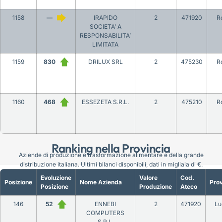
1158
—
IRAPIDO
2
471920
R
SOCIETA’ A
RESPONSABILITA’
LIMITATA
1159
830
DRILUX SRL
2
475230
R
1160
468
ESSEZETA S.R.L.
2
475210
R
Ranking nella Provincia
Aziende di produzione e trasformazione alimentare e della grande
distribuzione italiana. Ultimi bilanci disponibili, dati in migliaia di €.
Evoluzione
Valore
Cod.
Posizione
Nome Azienda
Prov
Posizione
Produzione
Ateco
146
52
ENNEBI
2
471920
Lu
COMPUTERS
S.R.L.