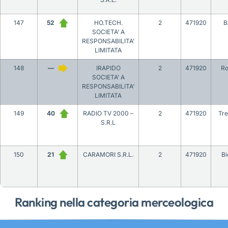
147
52
HO.TECH.
2
471920
B
SOCIETA’ A
RESPONSABILITA’
LIMITATA
148
—
IRAPIDO
2
471920
R
SOCIETA’ A
RESPONSABILITA’
LIMITATA
149
40
RADIO TV 2000 –
2
471920
Tre
S.R.L
150
21
CARAMORI S.R.L.
2
471920
Bi
Ranking nella categoria merceologica