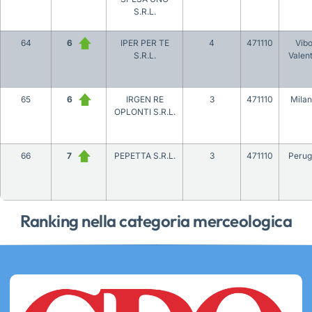
S.R.L.
64
6
IPER PER TE
4
471110
Vib
S.R.L.
Valent
65
6
IRGEN RE
3
471110
Mila
OPLONTI S.R.L.
66
7
PEPETTA S.R.L.
3
471110
Perug
Ranking nella categoria merceologica