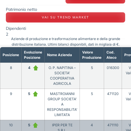
Patrimonio netto
VAI SU TREND MARKET
Dipendenti
2
Aziende di produzione e trasformazione alimentare e della grande
distribuzione italiana. Ultimi bilanci disponibili, dati in migliaia di €.
Evoluzione
Valore
Cod.
Posizione
Nome Azienda
Pro
Posizione
Produzione
Ateco
8
4
O. P. NAPITINA –
5
016300
V
SOCIETA’
Val
COOPERATIVA
AGRICOLA
9
5
MASTROIANNI
5
471120
V
GROUP SOCIETA’
Val
A
RESPONSABILITA’
LIMITATA
10
5
IPER PER TE
4
471110
V
S.R.L.
Val