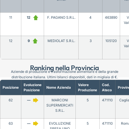
11
12
F. PAGANO S.R.L.
4
463890
V
Val
12
9
MEDIOLAT S.R.L.
3
105120
V
Val
Ranking nella Provincia
Aziende di produzione e trasformazione alimentare e della grande
distribuzione italiana. Ultimi bilanci disponibili, dati in migliaia di €.
Evoluzione
Valore
Cod.
Posizione
Nome Azienda
Provin
Posizione
Produzione
Ateco
62
—
MARCONI
5
471110
Caglia
SUPERMERCATI
S.R.L.
63
—
EVOLUZIONE
5
471110
Rom
SPESA UNO