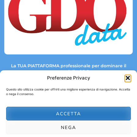
La TUA PIATTAFORMA professionale per dominare il
mercato della GDO.
Preferenze Privacy
Questo sito utilizza cookie per offrirti una migliore esperienza di navigazione. Accetta
o nega il consenso.
Link rapidi:
Contatti:
Tel: +39 051 082 8798
Mappa GDO
Trend Market
E-mail:
ACCETTA
abbonamenti@gdodata.it
Report GDO
NEGA