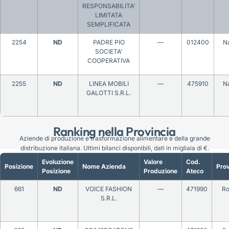
RESPONSABILITA’
LIMITATA
SEMPLIFICATA
2254
ND
PADRE PIO
—
012400
Na
SOCIETA’
COOPERATIVA
2255
ND
LINEA MOBILI
—
475910
Na
GALOTTI S.R.L.
Ranking nella Provincia
Aziende di produzione e trasformazione alimentare e della grande
distribuzione italiana. Ultimi bilanci disponibili, dati in migliaia di €.
Evoluzione
Valore
Cod.
Posizione
Nome Azienda
Prov
Posizione
Produzione
Ateco
661
ND
VOICE FASHION
—
471990
R
S.R.L.