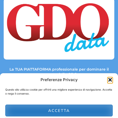
La TUA PIATTAFORMA professionale per dominare il
mercato della GDO.
Preferenze Privacy
Questo sito utilizza cookie per offrirti una migliore esperienza di navigazione. Accetta
o nega il consenso.
Link rapidi:
Contatti:
Tel: +39 051 082 8798
Mappa GDO
Trend Market
E-mail:
ACCETTA
abbonamenti@gdodata.it
Report GDO