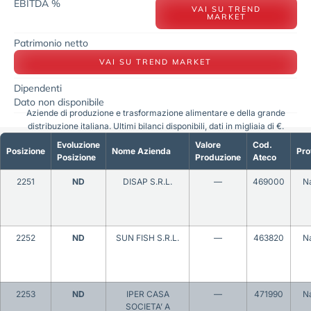
EBITDA %
VAI SU TREND
MARKET
Patrimonio netto
VAI SU TREND MARKET
Dipendenti
Dato non disponibile
Aziende di produzione e trasformazione alimentare e della grande
distribuzione italiana. Ultimi bilanci disponibili, dati in migliaia di €.
Evoluzione
Valore
Cod.
Posizione
Nome Azienda
Pro
Posizione
Produzione
Ateco
2251
ND
DISAP S.R.L.
—
469000
Na
2252
ND
SUN FISH S.R.L.
—
463820
Na
2253
ND
IPER CASA
—
471990
Na
SOCIETA’ A