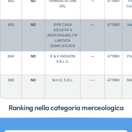
662
ND
PRIMERCATONE
—
471990
Fo
SRL
Ce
663
ND
IPER CASA
—
471990
Na
SOCIETA’ A
RESPONSABILITA’
LIMITATA
SEMPLIFICATA
664
ND
K & E FASHION
—
471990
Pis
S.R.L.S.
665
ND
M.H.D. S.R.L.
—
471990
Mi
Ranking nella categoria merceologica