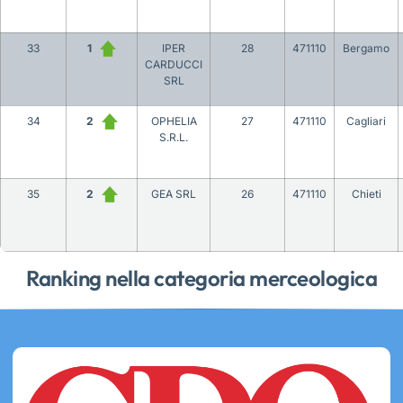
33
1
IPER
28
471110
Bergamo
CARDUCCI
SRL
34
2
OPHELIA
27
471110
Cagliari
S.R.L.
35
2
GEA SRL
26
471110
Chieti
Ranking nella categoria merceologica