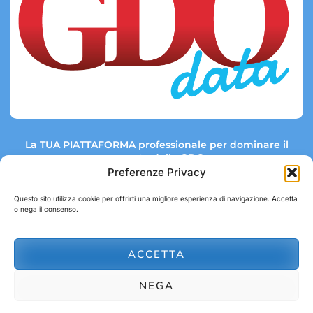
La TUA PIATTAFORMA professionale per dominare il
mercato della GDO.
Preferenze Privacy
Questo sito utilizza cookie per offrirti una migliore esperienza di navigazione. Accetta
o nega il consenso.
Link rapidi:
Contatti:
Tel: +39 051 082 8798
Mappa GDO
Trend Market
E-mail:
ACCETTA
abbonamenti@gdodata.it
Report GDO
NEGA
Privacy Policy
Cookie Policy