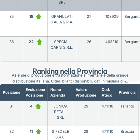
SRL
35
15
GRANULATI
27
108909
Bergam
ITALIA S.P.A.
36
22
SPECIAL
26
463210
Bergam
CARNI S.R.L.
Ranking nella Provincia
Aziende di produzione e trasformazione alimentare e della grande
distribuzione italiana. Ultimi bilanci disponibili, dati in migliaia di €.
Evoluzione
Nome
Valore
Cod.
Posizione
Provincia
Posizione
Azienda
Produzione
Ateco
31
4
JONICA
29
471110
Taranto
RETAIL
SRL
32
11
S.FEDELE
28
471110
Brescia
S.R.L.