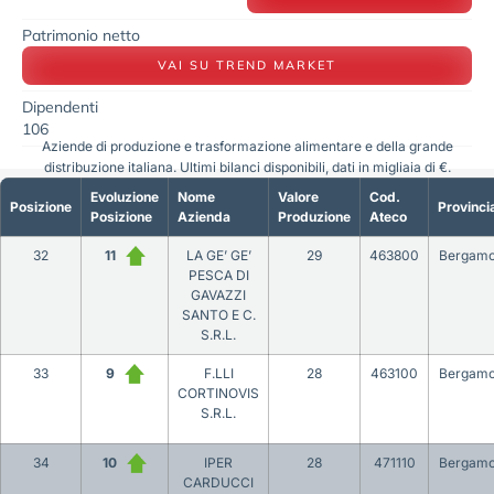
Patrimonio netto
VAI SU TREND MARKET
Dipendenti
106
Aziende di produzione e trasformazione alimentare e della grande
distribuzione italiana. Ultimi bilanci disponibili, dati in migliaia di €.
Evoluzione
Nome
Valore
Cod.
Posizione
Provinci
Posizione
Azienda
Produzione
Ateco
32
11
LA GE’ GE’
29
463800
Bergam
PESCA DI
GAVAZZI
SANTO E C.
S.R.L.
33
9
F.LLI
28
463100
Bergam
CORTINOVIS
S.R.L.
34
10
IPER
28
471110
Bergam
CARDUCCI