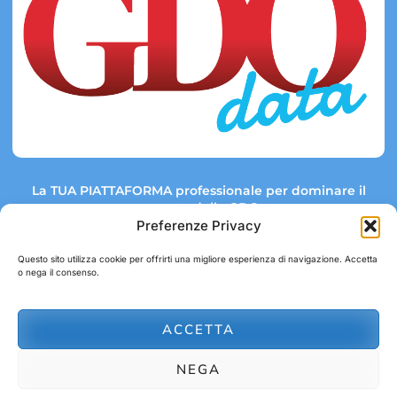
La TUA PIATTAFORMA professionale per dominare il
mercato della GDO.
Preferenze Privacy
Questo sito utilizza cookie per offrirti una migliore esperienza di navigazione. Accetta
o nega il consenso.
Link rapidi:
Contatti:
Tel: +39 051 082 8798
Mappa GDO
Trend Market
E-mail:
ACCETTA
abbonamenti@gdodata.it
Report GDO
NEGA