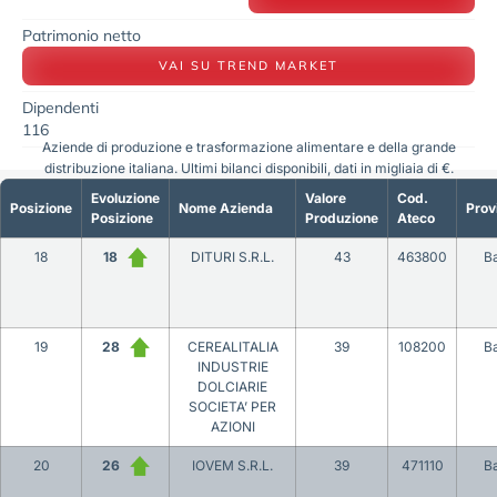
Patrimonio netto
VAI SU TREND MARKET
Dipendenti
116
Aziende di produzione e trasformazione alimentare e della grande
distribuzione italiana. Ultimi bilanci disponibili, dati in migliaia di €.
Evoluzione
Valore
Cod.
Posizione
Nome Azienda
Prov
Posizione
Produzione
Ateco
18
18
DITURI S.R.L.
43
463800
Ba
19
28
CEREALITALIA
39
108200
Ba
INDUSTRIE
DOLCIARIE
SOCIETA’ PER
AZIONI
20
26
IOVEM S.R.L.
39
471110
Ba