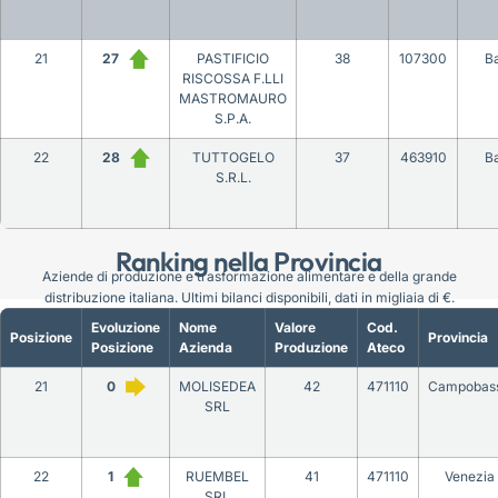
21
27
PASTIFICIO
38
107300
Ba
RISCOSSA F.LLI
MASTROMAURO
S.P.A.
22
28
TUTTOGELO
37
463910
Ba
S.R.L.
Ranking nella Provincia
Aziende di produzione e trasformazione alimentare e della grande
distribuzione italiana. Ultimi bilanci disponibili, dati in migliaia di €.
Evoluzione
Nome
Valore
Cod.
Posizione
Provincia
Posizione
Azienda
Produzione
Ateco
21
0
MOLISEDEA
42
471110
Campobas
SRL
22
1
RUEMBEL
41
471110
Venezia
SRL