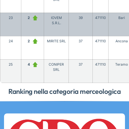
23
2
IOVEM
39
471110
Bari
S.R.L.
24
2
MIRITE SRL
37
471110
Ancona
25
4
CONIPER
37
471110
Teramo
SRL
Ranking nella categoria merceologica