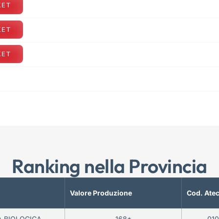
KET
KET
KET
Ranking nella Provincia
Valore Produzione
Cod. Ate
A BIOLOGICA
168*
01