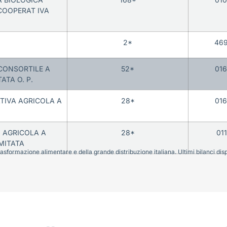
COOPERAT IVA
2*
46
 CONSORTILE A
52*
01
ATA O. P.
TIVA AGRICOLA A
28*
01
’ AGRICOLA A
28*
01
MITATA
sformazione alimentare e della grande distribuzione italiana. Ultimi bilanci disponi