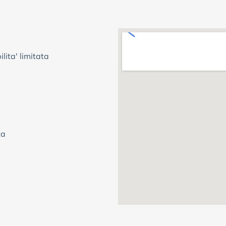
lita' limitata
ta