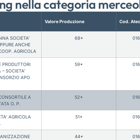
ng nella categoria merceo
Valore Produzione
Cod. Ate
NNA SOCIETA’
68*
01
OPPURE ANCHE
 COOP. AGRICOLA
E PRODUTTORI
59*
01
 – SOCIETA’
ONSORZIO APO
 CONSORTILE A
52*
01
ATA O. P.
TA’ AGRICOLA
51*
01
A
RGANIZZAZIONE
44*
01