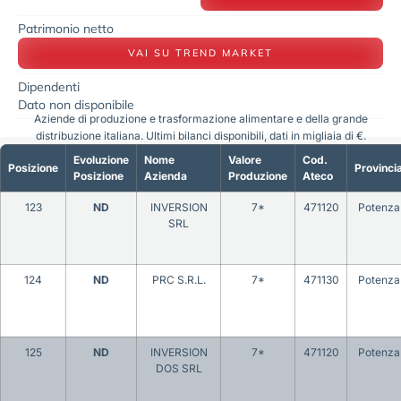
Patrimonio netto
VAI SU TREND MARKET
Dipendenti
Dato non disponibile
Aziende di produzione e trasformazione alimentare e della grande
distribuzione italiana. Ultimi bilanci disponibili, dati in migliaia di €.
Evoluzione
Nome
Valore
Cod.
Posizione
Provinci
Posizione
Azienda
Produzione
Ateco
123
ND
INVERSION
7*
471120
Potenza
SRL
124
ND
PRC S.R.L.
7*
471130
Potenza
125
ND
INVERSION
7*
471120
Potenza
DOS SRL