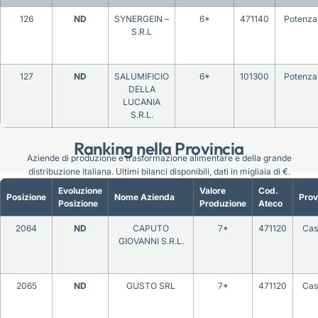
126
ND
SYNERGEIN –
6*
471140
Potenza
S.R.L
127
ND
SALUMIFICIO
6*
101300
Potenza
DELLA
LUCANIA
S.R.L.
Ranking nella Provincia
Aziende di produzione e trasformazione alimentare e della grande
distribuzione italiana. Ultimi bilanci disponibili, dati in migliaia di €.
Evoluzione
Valore
Cod.
Posizione
Nome Azienda
Prov
Posizione
Produzione
Ateco
2064
ND
CAPUTO
7*
471120
Cas
GIOVANNI S.R.L.
2065
ND
GUSTO SRL
7*
471120
Cas