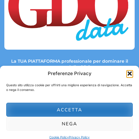
La TUA PIATTAFORMA professionale per dominare il
mercato della GDO.
Preferenze Privacy
Questo sito utilizza cookie per offrirti una migliore esperienza di navigazione. Accetta
o nega il consenso.
Link rapidi:
Contatti:
Tel: +39 051 082 8798
Mappa GDO
Trend Market
E-mail:
ACCETTA
abbonamenti@gdodata.it
Report GDO
NEGA
Privacy Policy
Cookie Policy
Cookie Policy
Privacy Policy