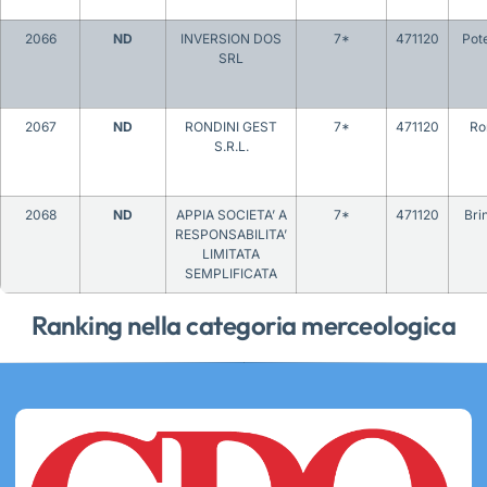
2066
ND
INVERSION DOS
7*
471120
Pot
SRL
2067
ND
RONDINI GEST
7*
471120
Ro
S.R.L.
2068
ND
APPIA SOCIETA’ A
7*
471120
Brin
RESPONSABILITA’
LIMITATA
SEMPLIFICATA
Ranking nella categoria merceologica