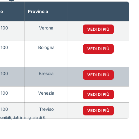
co
Provincia
6100
Verona
VEDI DI PIÙ
6100
Bologna
VEDI DI PIÙ
6100
Brescia
VEDI DI PIÙ
6100
Venezia
VEDI DI PIÙ
6100
Treviso
VEDI DI PIÙ
bili, dati in migliaia di €.