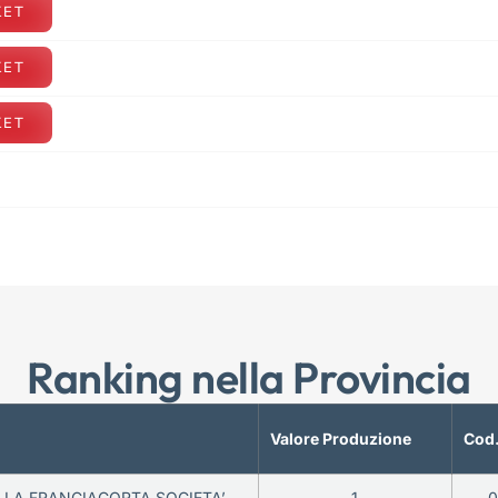
KET
KET
KET
Ranking nella Provincia
Valore Produzione
Cod.
LLA FRANCIACORTA SOCIETA’
1
0