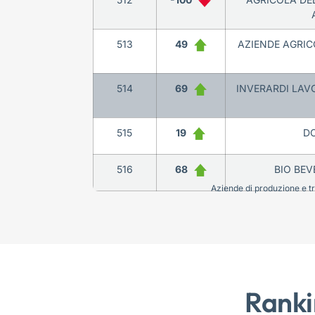
513
49
AZIENDE AGRICO
514
69
INVERARDI LAV
515
19
DO
516
68
BIO BE
Aziende di produzione e tra
Ranki