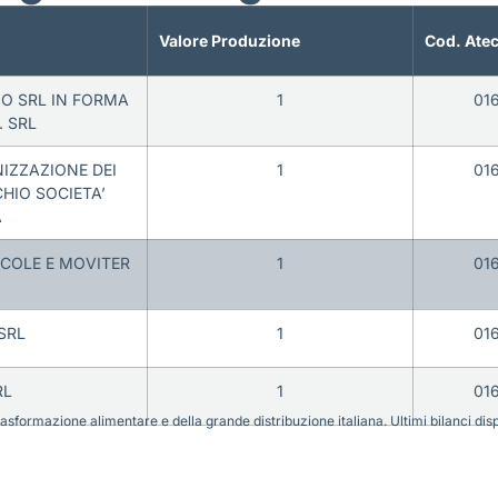
Valore Produzione
Cod. Ate
IO SRL IN FORMA
1
01
. SRL
IZZAZIONE DEI
1
01
HIO SOCIETA’
A
ICOLE E MOVITER
1
01
SRL
1
01
RL
1
01
sformazione alimentare e della grande distribuzione italiana. Ultimi bilanci disponi