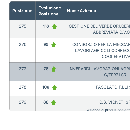
Evoluzione
Posizione
Nome Azienda
Posizione
275
116
GESTIONE DEL VERDE GRUBER
ABBREVIATA G.V.G
276
95
CONSORZIO PER LA MECCAN
LAVORI AGRICOLI CORRECC
COOPERATIV
277
78
INVERARDI LAVORAZIONI AGR
C/TERZI SRL
278
106
FASOLATO F.LLI 
279
68
G.S. VIGNETI S
Aziende di produzione e tra