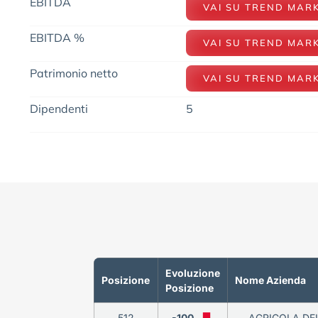
EBITDA
VAI SU TREND MAR
EBITDA %
VAI SU TREND MAR
Patrimonio netto
VAI SU TREND MAR
Dipendenti
5
Evoluzione
Posizione
Nome Azienda
Posizione
512
-100
AGRICOLA DE