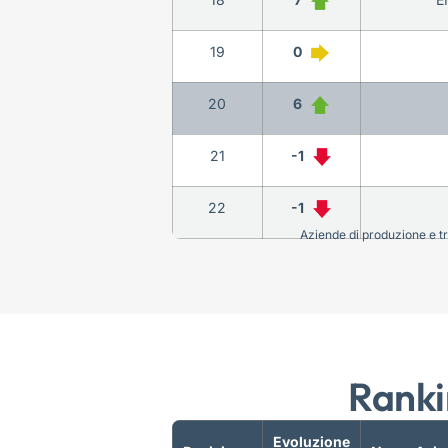
19
0
20
6
21
-1
22
-1
Aziende di produzione e tra
Ranki
Evoluzione