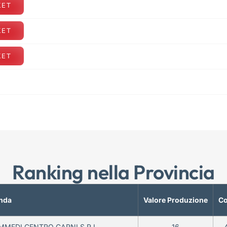
KET
KET
KET
Ranking nella Provincia
nda
Valore Produzione
Co
MMEDI CENTRO CARNI S.R.L.
16