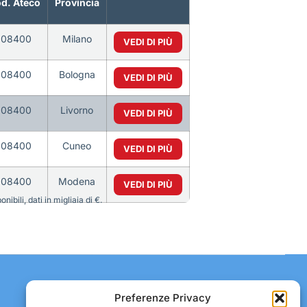
d. Ateco
Provincia
108400
Milano
VEDI DI PIÙ
108400
Bologna
VEDI DI PIÙ
108400
Livorno
VEDI DI PIÙ
108400
Cuneo
VEDI DI PIÙ
108400
Modena
VEDI DI PIÙ
bili, dati in migliaia di €.
Contatti:
Preferenze Privacy