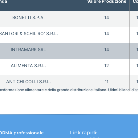
nda
Valore Produzione
Co
BONETTI S.P.A.
14
SANTORI & SCHILIRO’ S.R.L.
14
INTRAMARK SRL
14
ALIMENTA S.R.L.
12
ANTICHI COLLI S.R.L.
11
sformazione alimentare e della grande distribuzione italiana. Ultimi bilanci disponi
Link rapidi:
ORMA professionale