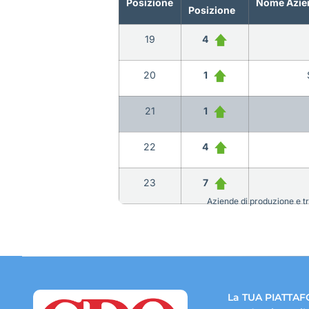
Posizione
Nome Azie
Posizione
19
4
20
1
21
1
22
4
23
7
Aziende di produzione e tra
La TUA PIATTAF