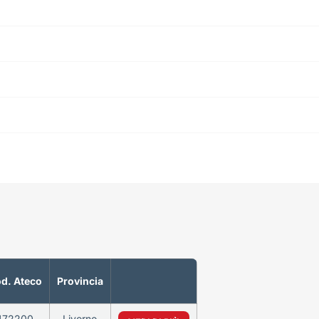
d. Ateco
Provincia
472200
Livorno