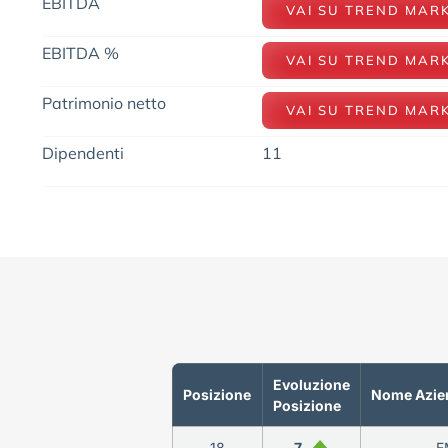
EBITDA
VAI SU TREND MAR
EBITDA %
VAI SU TREND MAR
Patrimonio netto
VAI SU TREND MAR
Dipendenti
11
Evoluzione
Posizione
Nome Azie
Posizione
18
7
E