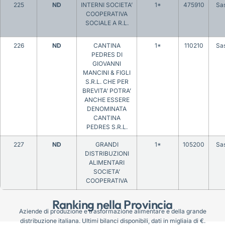
225
ND
INTERNI SOCIETA’
1*
475910
Sas
COOPERATIVA
SOCIALE A R.L.
226
ND
CANTINA
1*
110210
Sas
PEDRES DI
GIOVANNI
MANCINI & FIGLI
S.R.L. CHE PER
BREVITA’ POTRA’
ANCHE ESSERE
DENOMINATA
CANTINA
PEDRES S.R.L.
227
ND
GRANDI
1*
105200
Sas
DISTRIBUZIONI
ALIMENTARI
SOCIETA’
COOPERATIVA
Ranking nella Provincia
Aziende di produzione e trasformazione alimentare e della grande
distribuzione italiana. Ultimi bilanci disponibili, dati in migliaia di €.