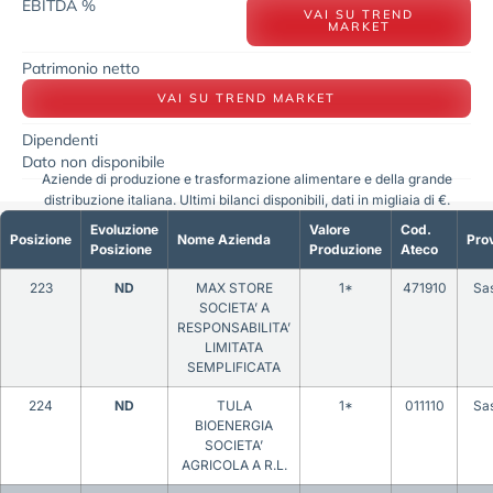
EBITDA %
VAI SU TREND
MARKET
Patrimonio netto
VAI SU TREND MARKET
Dipendenti
Dato non disponibile
Aziende di produzione e trasformazione alimentare e della grande
distribuzione italiana. Ultimi bilanci disponibili, dati in migliaia di €.
Evoluzione
Valore
Cod.
Posizione
Nome Azienda
Prov
Posizione
Produzione
Ateco
223
ND
MAX STORE
1*
471910
Sas
SOCIETA’ A
RESPONSABILITA’
LIMITATA
SEMPLIFICATA
224
ND
TULA
1*
011110
Sas
BIOENERGIA
SOCIETA’
AGRICOLA A R.L.