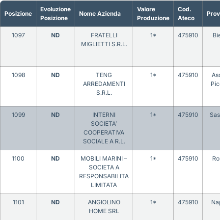
Evoluzione
Valore
Cod.
Posizione
Nome Azienda
Prov
Posizione
Produzione
Ateco
1097
ND
FRATELLI
1*
475910
Bie
MIGLIETTI S.R.L.
1098
ND
TENG
1*
475910
Asc
ARREDAMENTI
Pic
S.R.L.
1099
ND
INTERNI
1*
475910
Sas
SOCIETA’
COOPERATIVA
SOCIALE A R.L.
1100
ND
MOBILI MARINI –
1*
475910
Ro
SOCIETA A
RESPONSABILITA
LIMITATA
1101
ND
ANGIOLINO
1*
475910
Nap
HOME SRL