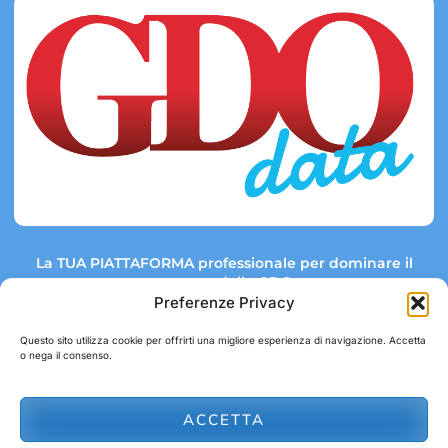
La TUA PIATTAFORMA professionale per dominare il
mercato della GDO.
Preferenze Privacy
Questo sito utilizza cookie per offrirti una migliore esperienza di navigazione. Accetta
o nega il consenso.
Link rapidi:
Contatti:
Tel: +39 051 082 8798
Mappa GDO
Trend Market
E-mail:
ACCETTA
abbonamenti@gdodata.it
Report GDO