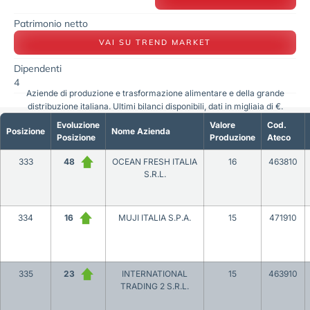
Patrimonio netto
VAI SU TREND MARKET
Dipendenti
4
Aziende di produzione e trasformazione alimentare e della grande
distribuzione italiana. Ultimi bilanci disponibili, dati in migliaia di €.
Evoluzione
Valore
Cod.
Posizione
Nome Azienda
Posizione
Produzione
Ateco
333
48
OCEAN FRESH ITALIA
16
463810
S.R.L.
334
16
MUJI ITALIA S.P.A.
15
471910
335
23
INTERNATIONAL
15
463910
TRADING 2 S.R.L.