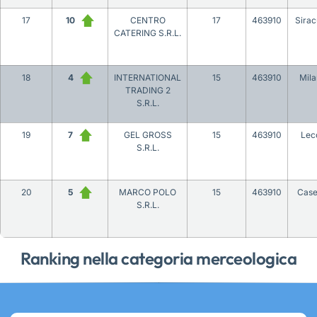
17
10
CENTRO
17
463910
Sira
CATERING S.R.L.
18
4
INTERNATIONAL
15
463910
Mil
TRADING 2
S.R.L.
19
7
GEL GROSS
15
463910
Lec
S.R.L.
20
5
MARCO POLO
15
463910
Case
S.R.L.
Ranking nella categoria merceologica