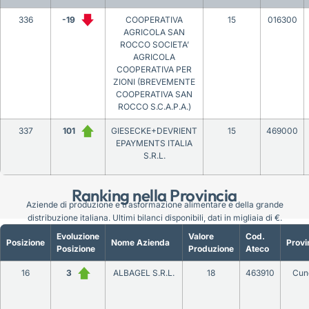
336
-19
COOPERATIVA
15
016300
AGRICOLA SAN
ROCCO SOCIETA’
AGRICOLA
COOPERATIVA PER
ZIONI (BREVEMENTE
COOPERATIVA SAN
ROCCO S.C.A.P.A.)
337
101
GIESECKE+DEVRIENT
15
469000
EPAYMENTS ITALIA
S.R.L.
Ranking nella Provincia
Aziende di produzione e trasformazione alimentare e della grande
distribuzione italiana. Ultimi bilanci disponibili, dati in migliaia di €.
Evoluzione
Valore
Cod.
Posizione
Nome Azienda
Provi
Posizione
Produzione
Ateco
16
3
ALBAGEL S.R.L.
18
463910
Cun