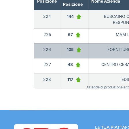
Posizione
Nome Azienda
Posizione
224
144
BUSCAINO C
RESPONS
225
67
MAM L
226
105
FORNITURE
227
48
CENTRO CERA
228
117
EDI
Aziende di produzione e tra
La TUA PIATTAF