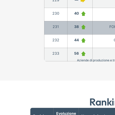
230
40
231
38
FO
232
44
233
56
Aziende di produzione e tra
Ranki
Evoluzione