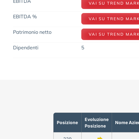
EBITDA
VAI SU TREND MAR
EBITDA %
VAI SU TREND MAR
Patrimonio netto
VAI SU TREND MAR
Dipendenti
5
Evoluzione
Posizione
Nome Azie
Posizione
229
—