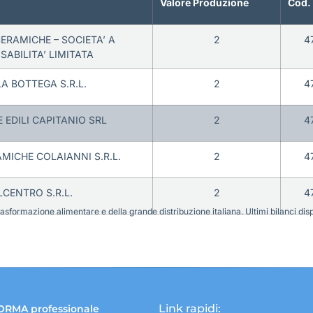
Valore Produzione
Cod.
ERAMICHE – SOCIETA’ A
2
4
ABILITA’ LIMITATA
A BOTTEGA S.R.L.
2
4
 EDILI CAPITANIO SRL
2
4
MICHE COLAIANNI S.R.L.
2
4
LCENTRO S.R.L.
2
4
sformazione alimentare e della grande distribuzione italiana. Ultimi bilanci disponi
Link rapidi:
ORMA professionale