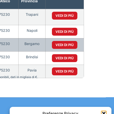
 Ateco
Provincia
75230
Trapani
VEDI DI PIÙ
75230
Napoli
VEDI DI PIÙ
75230
Bergamo
VEDI DI PIÙ
75230
Brindisi
VEDI DI PIÙ
75230
Pavia
VEDI DI PIÙ
bili, dati in migliaia di €.
Contatti:
Preferenze Privacy