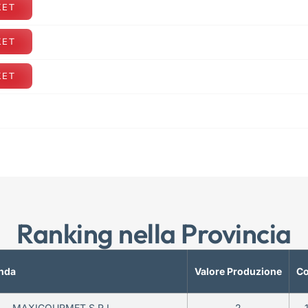
KET
KET
KET
Ranking nella Provincia
nda
Valore Produzione
Co
MAXIGOURMET S.R.L.
2