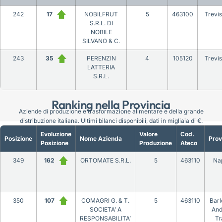
242
17
NOBILFRUT
5
463100
Trevi
S.R.L. DI
NOBILE
SILVANO & C.
243
35
PERENZIN
4
105120
Trevi
LATTERIA
S.R.L.
Ranking nella Provincia
Aziende di produzione e trasformazione alimentare e della grande
distribuzione italiana. Ultimi bilanci disponibili, dati in migliaia di €.
Evoluzione
Valore
Cod.
Posizione
Nome Azienda
Prov
Posizione
Produzione
Ateco
349
162
ORTOMATE S.R.L.
5
463110
Nap
350
107
COMAGRI G. & T.
5
463110
Barl
SOCIETA’ A
And
RESPONSABILITA’
Tr