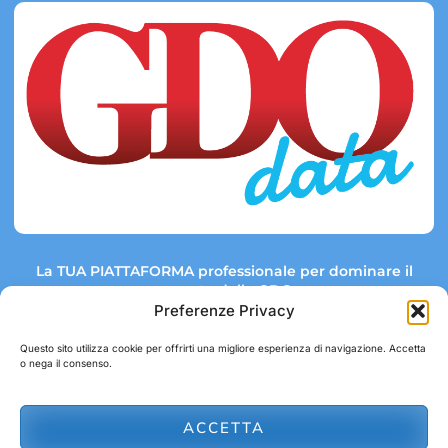
La TUA PIATTAFORMA professionale per dominare il
mercato della GDO.
Preferenze Privacy
Questo sito utilizza cookie per offrirti una migliore esperienza di navigazione. Accetta
o nega il consenso.
Link rapidi:
Contatti:
Tel: +39 051 082 8798
Mappa GDO
Trend Market
E-mail:
ACCETTA
abbonamenti@gdodata.it
Report GDO