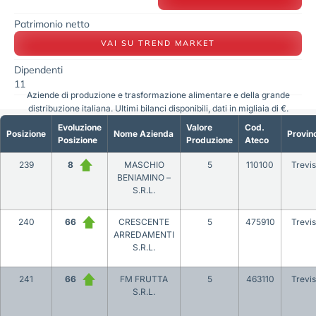
Patrimonio netto
VAI SU TREND MARKET
Dipendenti
11
Aziende di produzione e trasformazione alimentare e della grande
distribuzione italiana. Ultimi bilanci disponibili, dati in migliaia di €.
Evoluzione
Valore
Cod.
Posizione
Nome Azienda
Provin
Posizione
Produzione
Ateco
239
8
MASCHIO
5
110100
Trevi
BENIAMINO –
S.R.L.
240
66
CRESCENTE
5
475910
Trevi
ARREDAMENTI
S.R.L.
241
66
FM FRUTTA
5
463110
Trevi
S.R.L.