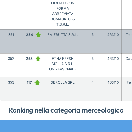
LIMITATA O IN
FORMA
ABBREVIATA
COMAGRI G. &
T.S.R.L.
351
234
FM FRUTTA S.R.L.
5
463110
Tre
352
258
ETNA FRESH
5
463110
Cat
SICILIA S.R.L.
UNIPERSONALE
353
117
SBROLLA SRL
4
463110
Fe
Ranking nella categoria merceologica