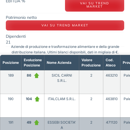
EBITDA %
VAI SU TREND
MARKET
Patrimonio netto
VAI SU TREND MARKET
Dipendenti
21
Aziende di produzione e trasformazione alimentare e della grande
distribuzione italiana. Ultimi bilanci disponibili, dati in migliaia di €.
Evoluzione
Valore
Cod.
Posizione
Nome Azienda
Prov
Posizione
Produzione
Ateco
189
86
SICIL CARNI
2
463210
Pal
S.R.L.
190
104
ITALCLAM S.R.L.
2
463810
Pal
191
49
ESSEBI SOCIETA’
2
471120
Pal
A