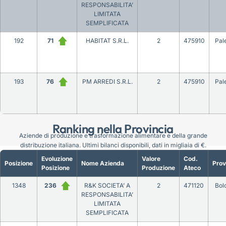
RESPONSABILITA’
LIMITATA
SEMPLIFICATA
192
71
HABITAT S.R.L.
2
475910
Pal
193
76
PM ARREDI S.R.L.
2
475910
Pal
Ranking nella Provincia
Aziende di produzione e trasformazione alimentare e della grande
distribuzione italiana. Ultimi bilanci disponibili, dati in migliaia di €.
Evoluzione
Valore
Cod.
Posizione
Nome Azienda
Prov
Posizione
Produzione
Ateco
1348
236
R&K SOCIETA’ A
2
471120
Bol
RESPONSABILITA’
LIMITATA
SEMPLIFICATA