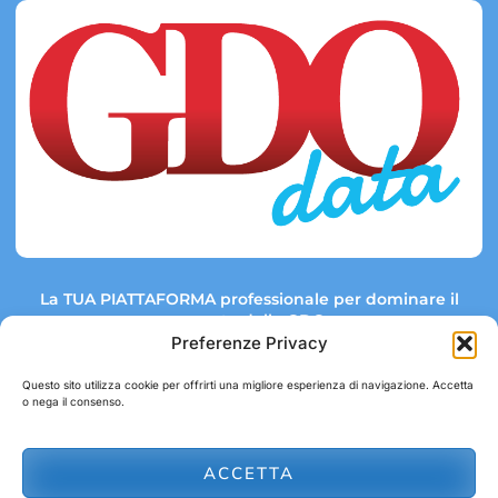
La TUA PIATTAFORMA professionale per dominare il
mercato della GDO.
Preferenze Privacy
Questo sito utilizza cookie per offrirti una migliore esperienza di navigazione. Accetta
o nega il consenso.
Link rapidi:
Contatti:
Tel: +39 051 082 8798
Mappa GDO
Trend Market
E-mail:
ACCETTA
abbonamenti@gdodata.it
Report GDO