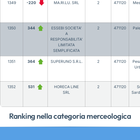
1349
-220
MA.RI.LU. SRL
2
471120
Mes
1350
344
ESSEBI SOCIETA’
2
471120
Pal
A
RESPONSABILITA’
LIMITATA
SEMPLIFICATA
1351
364
SUPERUNO S.R.L.
2
471120
Pes
Ur
1352
531
HORECA LINE
2
471120
S
SRL
Sar
Ranking nella categoria merceologica