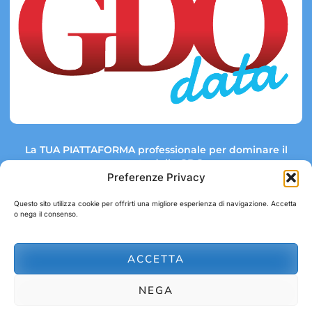
La TUA PIATTAFORMA professionale per dominare il
mercato della GDO.
Preferenze Privacy
Questo sito utilizza cookie per offrirti una migliore esperienza di navigazione. Accetta
o nega il consenso.
Link rapidi:
Contatti:
Tel: +39 051 082 8798
Mappa GDO
Trend Market
E-mail:
ACCETTA
abbonamenti@gdodata.it
Report GDO
NEGA