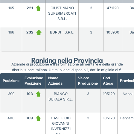
165
221
GIUSTINIANO
3
471120
Ba
SUPERMERCATI
S.R.L.
166
232
BURDI – S.R.L.
3
103900
Ba
Ranking nella Provincia
Aziende di produzione e trasformazione alimentare e della grande
distribuzione italiana. Ultimi bilanci disponibili, dati in migliaia di €.
Evoluzione
Nome
Valore
Cod.
Posizione
Provinc
Posizione
Azienda
Produzione
Ateco
399
193
BIANCO
3
105120
Napoli
BUFALA S.R.L.
400
109
CASEIFICIO
3
105120
Bergam
GIOVANNI
INVERNIZZI