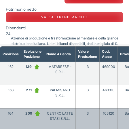
Patrimonio netto
VAI SU TREND MARKET
Dipendenti
24
Aziende di produzione e trasformazione alimentare e della grande
distribuzione italiana. Ultimi bilanci disponibili, dati in migliaia di €.
Evoluzione
Valore
Cod.
Posizione
Nome Azienda
Provi
Posizione
Produzione
Ateco
162
139
MATARRESE –
3
469000
Ba
S.R.L.
163
271
PALMISANO
3
463310
Ba
S.R.L.
164
209
CENTRO LATTE
3
105120
Ba
STASI S.R.L.