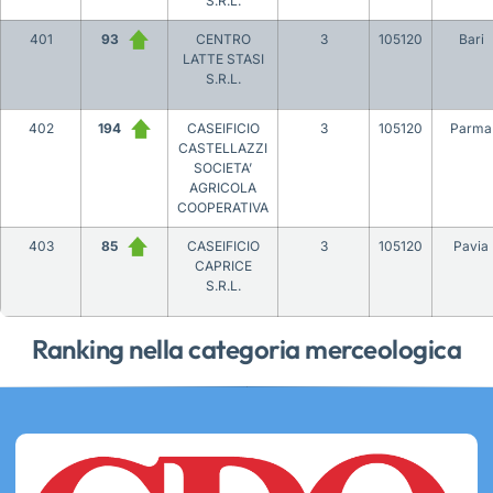
S.R.L.
401
93
CENTRO
3
105120
Bari
LATTE STASI
S.R.L.
402
194
CASEIFICIO
3
105120
Parma
CASTELLAZZI
SOCIETA’
AGRICOLA
COOPERATIVA
403
85
CASEIFICIO
3
105120
Pavia
CAPRICE
S.R.L.
Ranking nella categoria merceologica