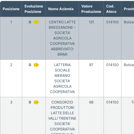
Evoluzione
Valore
Cod.
Posizione
Nome Azienda
Provi
Posizione
Produzione
Ateco
1
0
CENTRO LATTE
131
014100
Bolza
BRESSANONE –
SOCIETA’
AGRICOLA
COOPERATIVA
ABBREVIATO:
BRIMI
2
0
LATTERIA
97
014100
Bolza
SOCIALE
MERANO
SOCIETA’
AGRICOLA
COOPERATIVA
3
0
CONSORZIO
68
014100
T
PRODUTTORI
LATTE DELLE
VALLI TRENTINE
SOCIETA’
COOPERATIVA