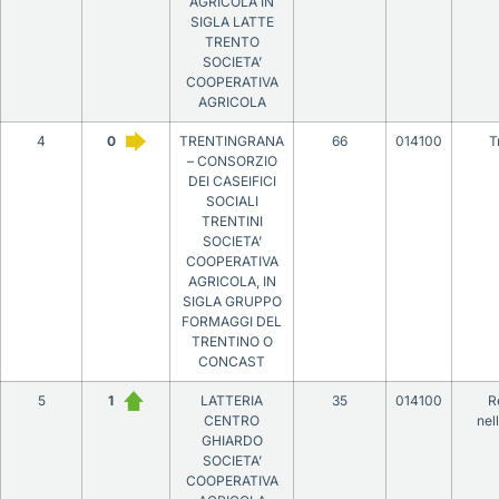
AGRICOLA IN
SIGLA LATTE
TRENTO
SOCIETA’
COOPERATIVA
AGRICOLA
4
0
TRENTINGRANA
66
014100
T
– CONSORZIO
DEI CASEIFICI
SOCIALI
TRENTINI
SOCIETA’
COOPERATIVA
AGRICOLA, IN
SIGLA GRUPPO
FORMAGGI DEL
TRENTINO O
CONCAST
5
1
LATTERIA
35
014100
R
CENTRO
nel
GHIARDO
SOCIETA’
COOPERATIVA