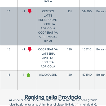
S.R.L.
14
-2
CENTRO
131
014100
Bolzan
LATTE
BRESSANONE
– SOCIETA’
AGRICOLA
COOPERATIVA
ABBREVIATO:
BRIMI
15
-2
COOPERATIVA
130
105110
Bolzan
LATTERIA
VIPITENO
SOCIETA’
AGRICOLA
16
1
ANJOKA SRL
120
471140
Bolzan
Ranking nella Provincia
Aziende di produzione e trasformazione alimentare e della grande
distribuzione italiana. Ultimi bilanci disponibili, dati in migliaia di €.