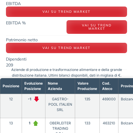
EBITDA
VAI SU TREND MARKET
EBITDA %
VAI SU TREND
MARKET
Patrimonio netto
VAI SU TREND MARKET
Dipendenti
209
Aziende di produzione e trasformazione alimentare e della grande
distribuzione italiana. Ultimi bilanci disponibili, dati in migliaia di €.
Evoluzione
Nome
Valore
Cod.
Posizione
Provin
Posizione
Azienda
Produzione
Ateco
12
-1
GASTRO-
135
469000
Bolzan
POOL ITALIEN
SRL
13
1
OBERLEITER
133
463210
Bolzan
TRADING