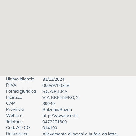
Ultimo bilancio
31/12/2024
P.IVA
00099750218
Forma giuridica
S.C.A.R.L.P.A.
Indirizzo
VIA BRENNERO, 2
CAP
39040
Provincia
Bolzano/Bozen
Website
http://www.brimi.it
Telefono
0472271300
Cod. ATECO
014100
Descrizione
Allevamento di bovini e bufale da latte,