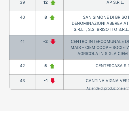
39
12
AP S.R.L.
40
8
SAN SIMONE DI BRISOT
DENOMINAZIONI ABBREVIAT
S.R.L. , S.S. BRISOTTO S.R.L.
41
-2
CENTRO INTERCOMUNALE DI
MAIS – CIEM COOP – SOCIET
AGRICOLA IN SIGLA CIEM 
42
5
CENTERCASA S.P
43
-1
CANTINA VIGNA VERDE
Aziende di produzione e tra