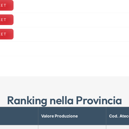
KET
KET
KET
Ranking nella Provincia
Valore Produzione
Cod. Atec