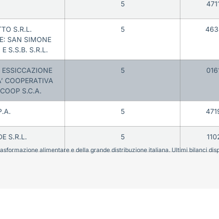
5
471
TO S.R.L.
5
463
E: SAN SIMONE
 E S.S.B. S.R.L.
 ESSICCAZIONE
5
016
A’ COOPERATIVA
COOP S.C.A.
.A.
5
471
 S.R.L.
5
110
sformazione alimentare e della grande distribuzione italiana. Ultimi bilanci disponi