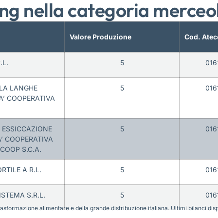
ng nella categoria merceo
Valore Produzione
Cod. Atec
.L.
5
016
LA LANGHE
5
016
A’ COOPERATIVA
 ESSICCAZIONE
5
016
A’ COOPERATIVA
COOP S.C.A.
TILE A R.L.
5
016
STEMA S.R.L.
5
016
sformazione alimentare e della grande distribuzione italiana. Ultimi bilanci disponi