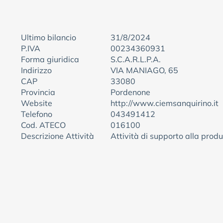
Ultimo bilancio
31/8/2024
P.IVA
00234360931
Forma giuridica
S.C.A.R.L.P.A.
Indirizzo
VIA MANIAGO, 65
CAP
33080
Provincia
Pordenone
Website
http://www.ciemsanquirino.it
Telefono
043491412
Cod. ATECO
016100
Descrizione Attività
Attività di supporto alla prod