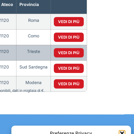
 Ateco
Provincia
1120
Roma
VEDI DI PIÙ
1120
Como
VEDI DI PIÙ
1120
Trieste
VEDI DI PIÙ
1120
Sud Sardegna
VEDI DI PIÙ
1120
Modena
VEDI DI PIÙ
bili, dati in migliaia di €.
Contatti:
Preferenze Privacy