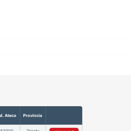
d. Ateco
Provincia
463900
Trieste