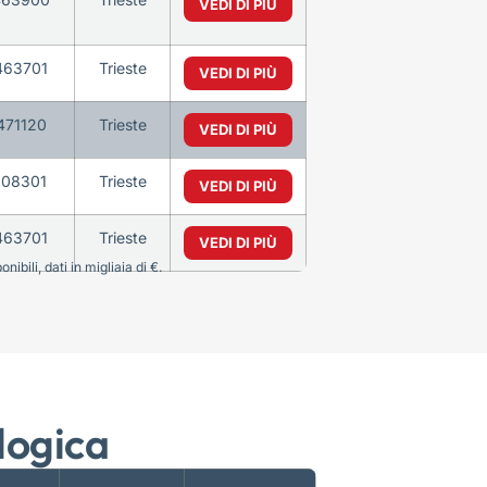
VEDI DI PIÙ
463701
Trieste
VEDI DI PIÙ
471120
Trieste
VEDI DI PIÙ
108301
Trieste
VEDI DI PIÙ
463701
Trieste
VEDI DI PIÙ
bili, dati in migliaia di €.
logica