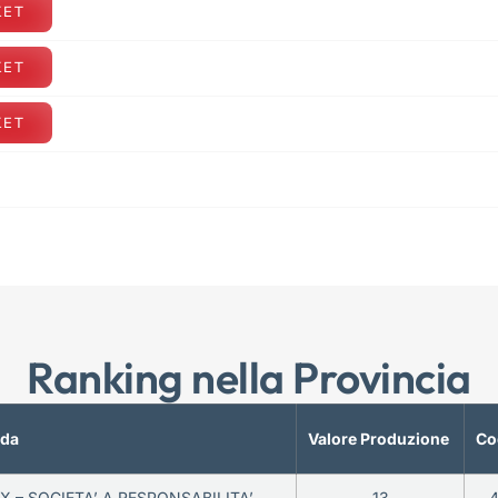
KET
KET
KET
Ranking nella Provincia
nda
Valore Produzione
Co
X – SOCIETA’ A RESPONSABILITA’
13