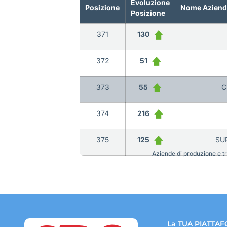
Evoluzione
Posizione
Nome Aziend
Posizione
371
130
372
51
373
55
C
374
216
375
125
SU
Aziende di produzione e tra
La TUA PIATTAF