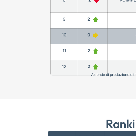
9
2
10
0
11
2
12
2
Aziende di produzione e tra
Ranki