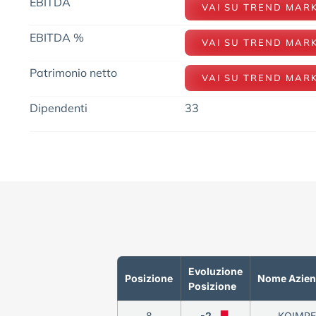
EBITDA
VAI SU TREND MAR
EBITDA %
VAI SU TREND MAR
Patrimonio netto
VAI SU TREND MAR
Dipendenti
33
Evoluzione
Posizione
Nome Azie
Posizione
8
-2
KOIMPE