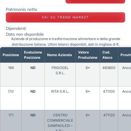
Patrimonio netto
VAI SU TREND MARKET
Dipendenti
Dato non disponibile
Aziende di produzione e trasformazione alimentare e della grande
distribuzione italiana. Ultimi bilanci disponibili, dati in migliaia di €.
Evoluzione
Valore
Cod.
Posizione
Nome Azienda
Provin
Posizione
Produzione
Ateco
169
ND
FRIGOGEL
6*
463800
Anco
S.R.L.
170
ND
RITA S.R.L.
6*
471100
Anco
171
ND
CENTRO
6*
471120
Anco
COMMERCIALE
SAMPAOLESI –
S.R.L.