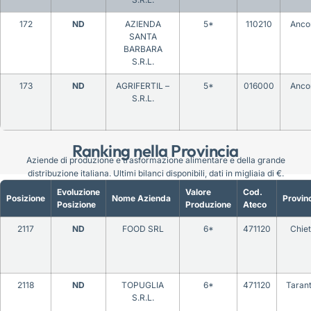
172
ND
AZIENDA
5*
110210
Anco
SANTA
BARBARA
S.R.L.
173
ND
AGRIFERTIL –
5*
016000
Anco
S.R.L.
Ranking nella Provincia
Aziende di produzione e trasformazione alimentare e della grande
distribuzione italiana. Ultimi bilanci disponibili, dati in migliaia di €.
Evoluzione
Valore
Cod.
Posizione
Nome Azienda
Provin
Posizione
Produzione
Ateco
2117
ND
FOOD SRL
6*
471120
Chiet
2118
ND
TOPUGLIA
6*
471120
Taran
S.R.L.