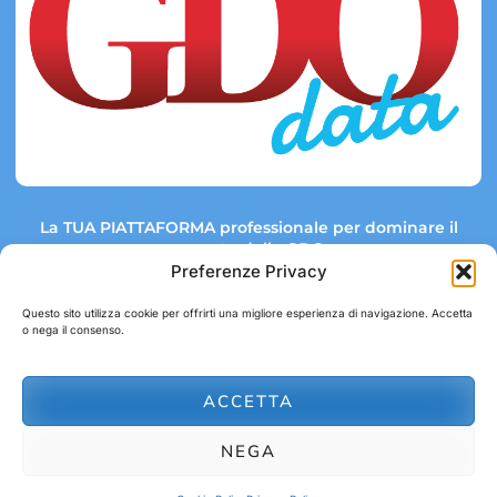
La TUA PIATTAFORMA professionale per dominare il
mercato della GDO.
Preferenze Privacy
Questo sito utilizza cookie per offrirti una migliore esperienza di navigazione. Accetta
o nega il consenso.
Link rapidi:
Contatti:
Tel: +39 051 082 8798
Mappa GDO
Trend Market
E-mail:
ACCETTA
abbonamenti@gdodata.it
Report GDO
NEGA
Privacy Policy
Cookie Policy