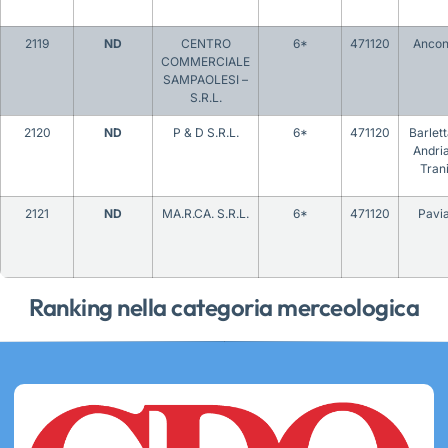
2119
ND
CENTRO
6*
471120
Anco
COMMERCIALE
SAMPAOLESI –
S.R.L.
2120
ND
P & D S.R.L.
6*
471120
Barlet
Andri
Tran
2121
ND
MA.R.CA. S.R.L.
6*
471120
Pavi
Ranking nella categoria merceologica