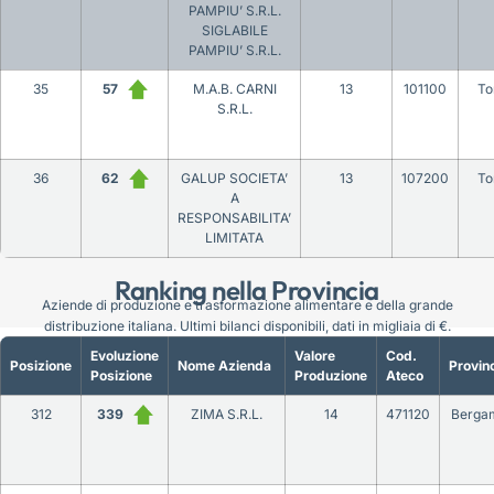
PAMPIU’ S.R.L.
SIGLABILE
PAMPIU’ S.R.L.
35
57
M.A.B. CARNI
13
101100
To
S.R.L.
36
62
GALUP SOCIETA’
13
107200
To
A
RESPONSABILITA’
LIMITATA
Ranking nella Provincia
Aziende di produzione e trasformazione alimentare e della grande
distribuzione italiana. Ultimi bilanci disponibili, dati in migliaia di €.
Evoluzione
Valore
Cod.
Posizione
Nome Azienda
Provin
Posizione
Produzione
Ateco
312
339
ZIMA S.R.L.
14
471120
Berga