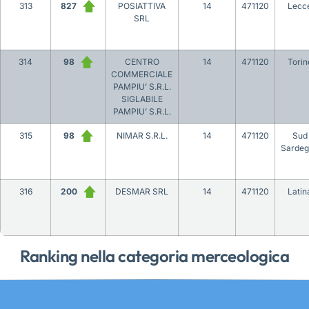
313
827
POSIATTIVA
14
471120
Lecc
SRL
314
98
CENTRO
14
471120
Torin
COMMERCIALE
PAMPIU’ S.R.L.
SIGLABILE
PAMPIU’ S.R.L.
315
98
NIMAR S.R.L.
14
471120
Sud
Sarde
316
200
DESMAR SRL
14
471120
Latin
Ranking nella categoria merceologica