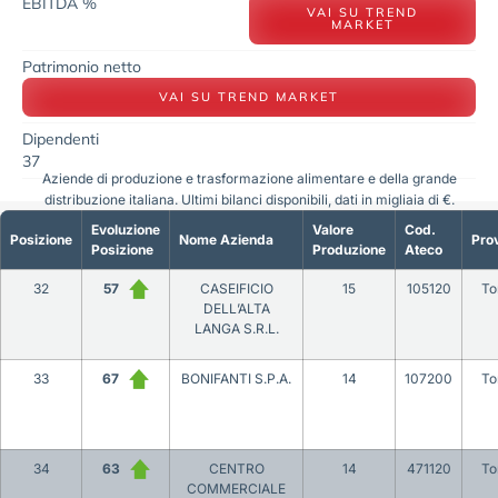
EBITDA %
VAI SU TREND
MARKET
Patrimonio netto
VAI SU TREND MARKET
Dipendenti
37
Aziende di produzione e trasformazione alimentare e della grande
distribuzione italiana. Ultimi bilanci disponibili, dati in migliaia di €.
Evoluzione
Valore
Cod.
Posizione
Nome Azienda
Prov
Posizione
Produzione
Ateco
32
57
CASEIFICIO
15
105120
To
DELL’ALTA
LANGA S.R.L.
33
67
BONIFANTI S.P.A.
14
107200
To
34
63
CENTRO
14
471120
To
COMMERCIALE