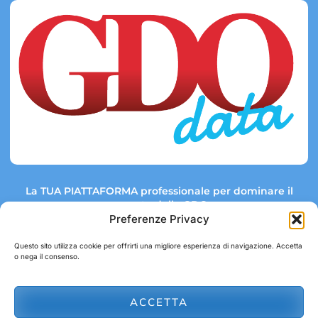
La TUA PIATTAFORMA professionale per dominare il
mercato della GDO.
Preferenze Privacy
Questo sito utilizza cookie per offrirti una migliore esperienza di navigazione. Accetta
o nega il consenso.
Link rapidi:
Contatti:
Tel: +39 051 082 8798
Mappa GDO
Trend Market
E-mail:
ACCETTA
abbonamenti@gdodata.it
Report GDO