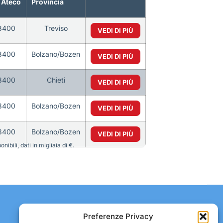
 Ateco
Provincia
3400
Treviso
VEDI DI PIÙ
3400
Bolzano/Bozen
VEDI DI PIÙ
3400
Chieti
VEDI DI PIÙ
3400
Bolzano/Bozen
VEDI DI PIÙ
3400
Bolzano/Bozen
VEDI DI PIÙ
bili, dati in migliaia di €.
Contatti:
Preferenze Privacy