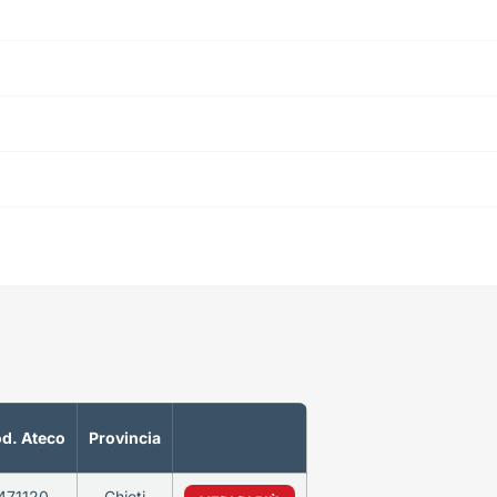
d. Ateco
Provincia
471120
Chieti