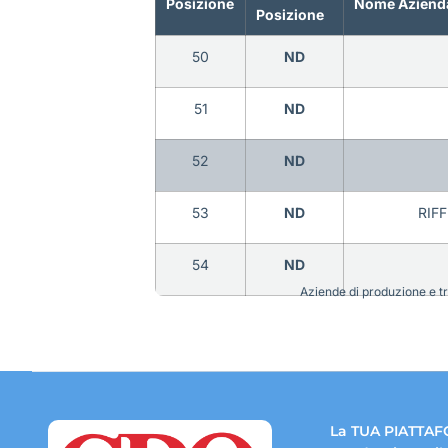
Posizione
Nome Aziend
Posizione
50
ND
51
ND
52
ND
53
ND
RIF
54
ND
Aziende di produzione e tra
La TUA PIATTAF