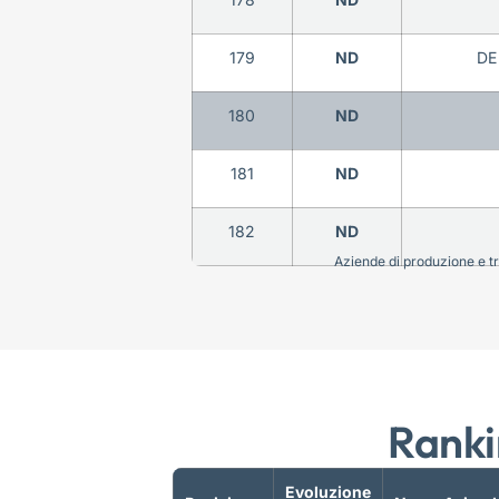
179
ND
DE
180
ND
181
ND
182
ND
Aziende di produzione e tra
Ranki
Evoluzione