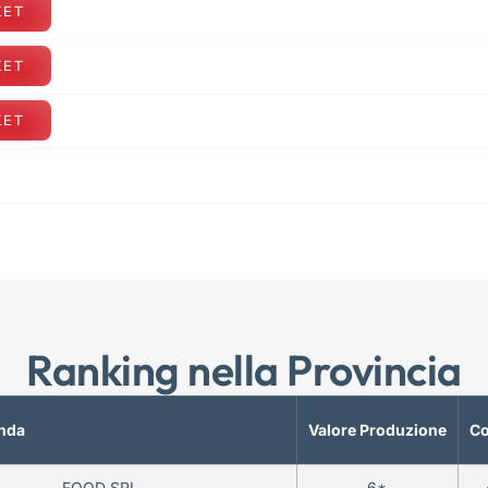
KET
KET
KET
Ranking nella Provincia
nda
Valore Produzione
Co
FOOD SRL
6*