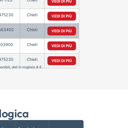
VEDI DI PIÙ
475230
Chieti
VEDI DI PIÙ
463400
Chieti
VEDI DI PIÙ
103900
Chieti
VEDI DI PIÙ
475230
Chieti
VEDI DI PIÙ
bili, dati in migliaia di €.
logica