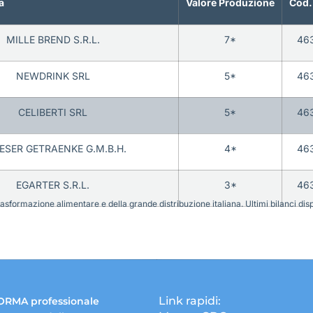
a
Valore Produzione
Cod.
MILLE BREND S.R.L.
7*
46
NEWDRINK SRL
5*
46
CELIBERTI SRL
5*
46
FESER GETRAENKE G.M.B.H.
4*
46
EGARTER S.R.L.
3*
46
sformazione alimentare e della grande distribuzione italiana. Ultimi bilanci disponi
Link rapidi:
ORMA professionale