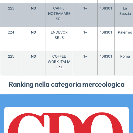
223
ND
CAFFE’
1*
108301
La
NOTEAMARE
Spezia
SRL
224
ND
ENDEVOR
1*
108301
Palermo
SRLS
225
ND
COFFEE
1*
108301
Roma
WORK ITALIA
S.R.L.
Ranking nella categoria merceologica