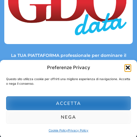
La TUA PIATTAFORMA professionale per dominare il
mercato della GDO.
Preferenze Privacy
Questo sito utilizza cookie per offrirti una migliore esperienza di navigazione. Accetta
o nega il consenso.
Link rapidi:
Contatti:
Tel: +39 051 082 8798
Mappa GDO
Trend Market
E-mail:
ACCETTA
abbonamenti@gdodata.it
Report GDO
NEGA
Privacy Policy
Cookie Policy
Cookie Policy
Privacy Policy
© 2026 GDOData.it - PR Italia Edizioni srl - P.Iva: 03044390353