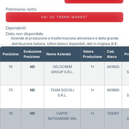
Patrimonio netto
VAI SU TREND MARKET
Dipendenti
Dato non disponibile
Aziende di produzione e trasformazione alimentare e della grande
distribuzione italiana. Ultimi bilanci disponibili, dati in migliaia di €.
Evoluzione
Valore
Cod.
Posizione
Nome Azienda
Pr
Posizione
Produzione
Ateco
74
ND
GELOCREM
1*
463920
GROUP S.R.L.
S
75
ND
TEAM SOCOLI
1*
463890
S.R.L.
S
76
ND
CAFFE’
1*
108301
NOTEAMARE SRL
S