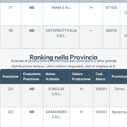
77
ND
PAMA S.R.L.
1*
471120
S
78
ND
ORTOFRUTTITALIA
—
463110
S.R.L.
S
Ranking nella Provincia
Aziende di produzione e trasformazione alimentare e della grande
distribuzione italiana. Ultimi bilanci disponibili, dati in migliaia di €.
Evoluzione
Nome
Valore
Cod.
Posizione
Provincia
Posizione
Azienda
Produzione
Ateco
221
ND
EUROCAF
1*
108301
Torino
S.R.L.
222
ND
GRANONERO
1*
108301
Ravenna
S.R.L.