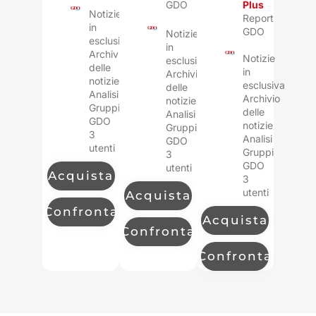
GDO
Plus
Notizie
Report
in
GDO
Notizie
esclusiva
in
Archivio
Notizie
esclusiva
delle
in
Archivio
notizie
esclusiva
delle
Analisi
Archivio
notizie
Gruppi
delle
Analisi
GDO
notizie
Gruppi
3
Analisi
GDO
utenti
Gruppi
3
GDO
utenti
Acquista
3
utenti
Acquista
Confronta
Acquista
Confronta
Confronta