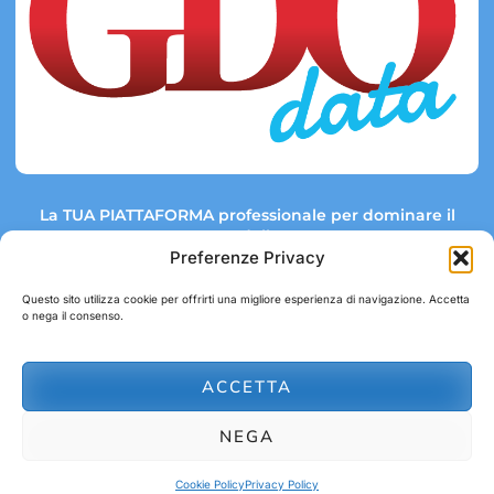
La TUA PIATTAFORMA professionale per dominare il
mercato della GDO.
Preferenze Privacy
Questo sito utilizza cookie per offrirti una migliore esperienza di navigazione. Accetta
o nega il consenso.
Link rapidi:
Contatti:
Tel: +39 051 082 8798
Mappa GDO
Trend Market
E-mail:
ACCETTA
abbonamenti@gdodata.it
Report GDO
NEGA
Privacy Policy
Cookie Policy
Cookie Policy
Privacy Policy
© 2026 GDOData.it - PR Italia Edizioni srl - P.Iva: 03044390353