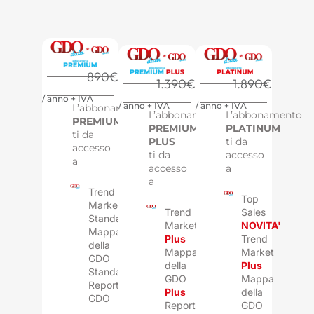
890€
1.390€
1.890€
/ anno + IVA
/ anno + IVA
/ anno + IVA
L’abbonamento
L’abbonamento
L’abbonamento
PREMIUM
PREMIUM
PLATINUM
ti da
PLUS
ti da
accesso
ti da
accesso
a
accesso
a
a
Trend
Top
Market
Trend
Sales
Standard
Market
NOVITA'
Mappa
Plus
Trend
della
Mappa
Market
GDO
della
Plus
Standard
GDO
Mappa
Report
Plus
della
GDO
Report
GDO