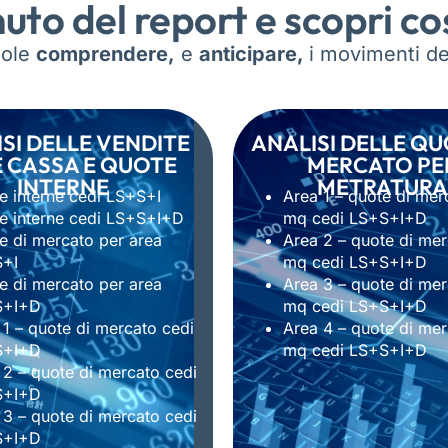
nuto del report e scopri co
uole
comprendere,
e
anticipare,
i movimenti del
SI DELLE VENDITE
ANALISI DELLE QU
 CASSA E QUOTE
MERCATO PE
INTERNE
METRATURA
e interne cedi LS+S+I
Area 1 – quote di mer
e interne cedi LS+S+I+D
mq cedi LS+S+I+D
e di mercato per area
Area 2 – quote di mer
S+I
mq cedi LS+S+I+D
e di mercato per area
Area 3 – quote di mer
S+I+D
mq cedi LS+S+I+D
 1 – quote di mercato cedi
Area 4 – quote di mer
S+I+D
mq cedi LS+S+I+D
 2 – quote di mercato cedi
S+I+D
 3 – quote di mercato cedi
S+I+D