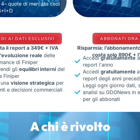
 4– quote di mercato cedi
S+I+D
DI AI DATI ESCLUSIVI
ABBONATI ORA
ta il report a 349€ + IVA
Risparmia: l’abbonament
costa solo 890€ + 
l’evoluzione reale
delle
Accedi
gratuitamente
a
mance di Finiper
report l'anno
endi gli
equilibri interni
del
Accedi
gratuitamente
a
a Finiper
report degli anni preced
i una
visione strategica
per
Leggi ogni giorno dati, s
nti e decisioni commerciali
analisi su GDONews in e
per gli abbonati
A chi è rivolto