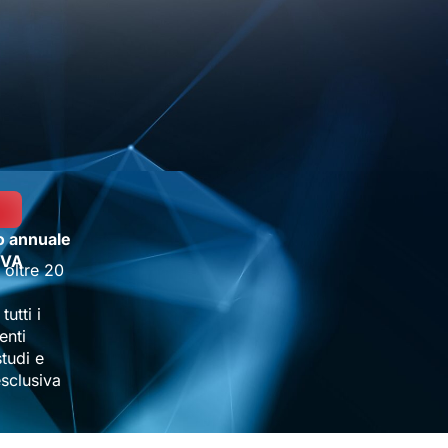
o annuale
IVA
 oltre 20
 tutti i
enti
tudi e
sclusiva