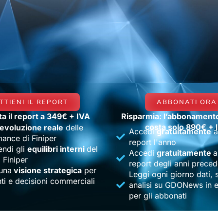
TTIENI IL REPORT
ABBONATI ORA
a il report a 349€ + IVA
Risparmia: l’abbonament
costa solo 890€ + 
’evoluzione reale
delle
Accedi
gratuitamente
a
ance di Finiper
report l'anno
ndi gli
equilibri interni
del
Accedi
gratuitamente
a
 Finiper
report degli anni preced
 una
visione strategica
per
Leggi ogni giorno dati, s
ti e decisioni commerciali
analisi su GDONews in e
per gli abbonati