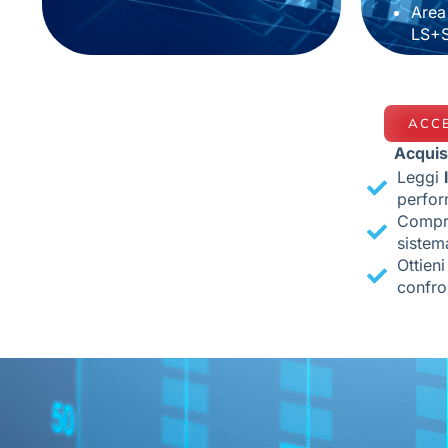
Area
LS+
ACCE
Acquis
Leggi
perfor
Compr
sistem
Ottien
confro