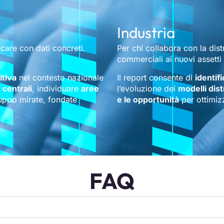
Industria
icare con dati concreti.
Per chi collabora con la dist
commerciali ai nuovi assetti
itiva
nel contesto nazionale
Il report consente di
identif
 centrali
, individuare
aree
l’evoluzione dei
modelli dist
iluppo mirate, fondate
e le opportunità
per ottimizz
FAQ