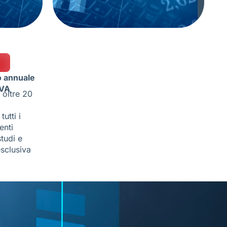
o annuale
IVA
 oltre 20
 tutti i
enti
tudi e
sclusiva