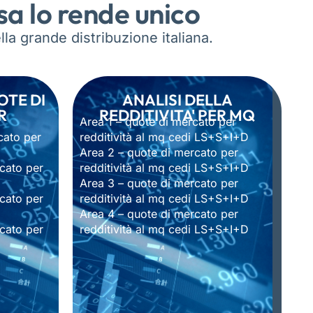
sa lo rende unico
la grande distribuzione italiana.
OTE DI
ANALISI DELLA
R
REDDITIVITA' PER MQ
Area 1 – quote di mercato per
cato per
redditività al mq cedi LS+S+I+D
Area 2 – quote di mercato per
cato per
redditività al mq cedi LS+S+I+D
Area 3 – quote di mercato per
cato per
redditività al mq cedi LS+S+I+D
Area 4 – quote di mercato per
cato per
redditività al mq cedi LS+S+I+D