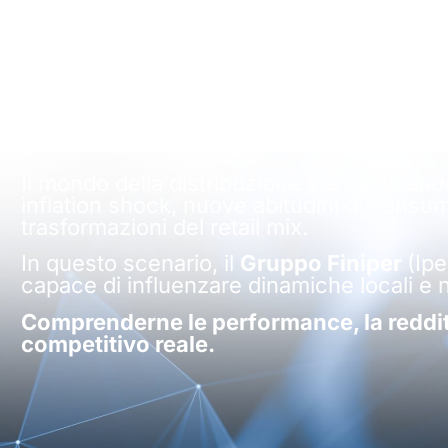
lisi delle prestazio
ati agli ultimi bilanci disponibili di tut
Il mondo della distribuzione sta cambian
inflation shock, nuove abitudini di consu
trasformazioni del retail mix.
In questo scenario, il
Gruppo Finiper
(Ipe
capace di influenzare dinamiche locali e n
Comprenderne le performance, la redditi
competitivo reale.