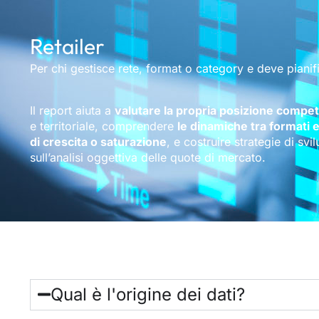
Retailer
Per chi gestisce rete, format o category e deve pianif
Il report aiuta a
valutare la propria posizione compet
e territoriale, comprendere
le dinamiche tra formati e
di crescita o saturazione
, e costruire strategie di sv
sull’analisi oggettiva delle quote di mercato.
Qual è l'origine dei dati?