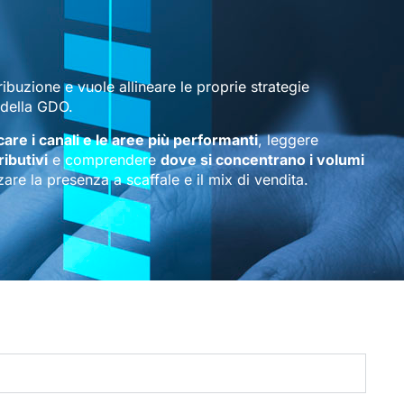
ribuzione e vuole allineare le proprie strategie
 della GDO.
icare i canali e le aree più performanti
, leggere
ributivi
e comprendere
dove si concentrano i volumi
are la presenza a scaffale e il mix di vendita.