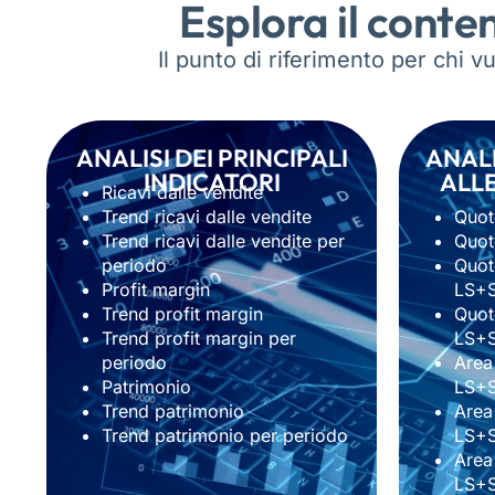
Esplora il conte
Il punto di riferimento per chi v
ANALISI DEI PRINCIPALI
ANALI
INDICATORI
ALLE
Ricavi dalle vendite
Trend ricavi dalle vendite
Quot
Trend ricavi dalle vendite per
Quot
periodo
Quot
Profit margin
LS+
Trend profit margin
Quot
Trend profit margin per
LS+
periodo
Area
Patrimonio
LS+
Trend patrimonio
Area
Trend patrimonio per periodo
LS+
Area
LS+