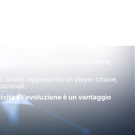
ni delle cooperative
te le imprese
do rapidamente:
mo, pressione competitiva crescente,
r, Unes) rappresenta un player chiave,
azionali.
vità e l’evoluzione è un vantaggio