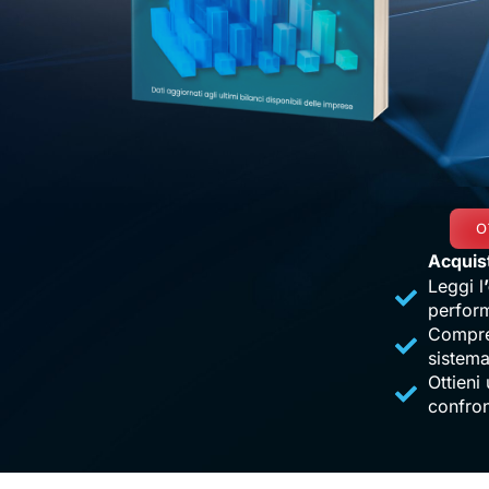
O
Acquist
Leggi l
perform
Compre
sistema
Ottieni
confron