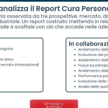
nalizza il Report Cura Perso
ia osservata da tre prospettive: mercato, di
ndustriale. Un report costruito mettendo in rel
de a scaffale con ciò che accade nelle azi
In collaboraz
ategoria
Andamento delle
a
Evoluzione dei 
imo anno
Andamento delle
mercato internazionali
Focus sui princip
Andamento delle
Performance per
Evoluzione delle
Analisi delle qu
OTTIENI IL
REPORT