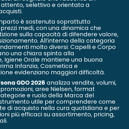
ttento, selettivo e orientato a
acquisti.
mparto è sostenuta soprattutto
 prezzi medi, con una dinamica che
zione sulla capacità di difendere valore,
izionamento. All’interno della categoria
ndamenti molto diversi: Capelli e Corpo
ano una chiara spinta alla
, Igiene Orale mantiene una buona
Prima Infanzia, Cosmetica e
one evidenziano maggiori difficoltà.
rsona GDO 2026
analizza vendite, volumi,
, promozioni, aree Nielsen, format
ocategorie e ruolo della Marca del
o strumento utile per comprendere come
e di acquisto nella cura quotidiana e per
ni più efficaci su assortimento, pricing,
li.