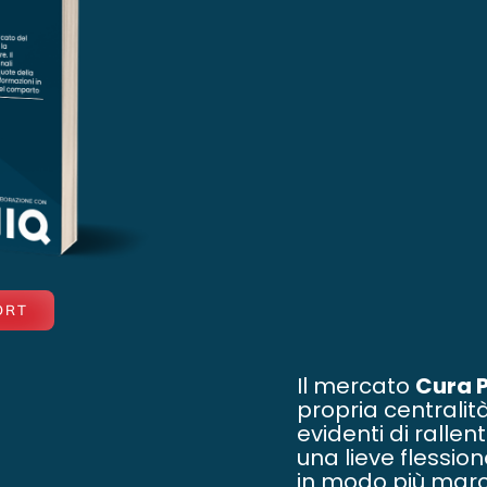
ORT
Il mercato
Cura 
propria centrali
evidenti di ralle
una lieve flession
in modo più marc