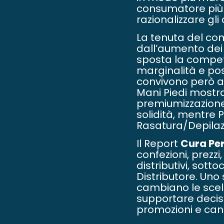
consumatore più a
razionalizzare gli 
La tenuta del co
dall’aumento dei
sposta la competi
marginalità e pos
convivono però a
Mani Piedi mostr
premiumizzazione
solidità, mentre 
Rasatura/Depilazi
Il Report
Cura Pe
confezioni, prezzi
distributivi, sott
Distributore. Un
cambiano le scelt
supportare decisio
promozioni e cana