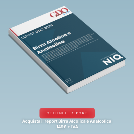
OTTIENI IL REPORT
Acquista il report Birra Alcolica e Analcolica
149€ + IVA