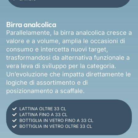
Birra analcolica
Parallelamente, la birra analcolica cresce a
valore e a volume, amplia le occasioni di
consumo e intercetta nuovi target,
trasformandosi da alternativa funzionale a
vera leva di sviluppo per la categoria.
Un’evoluzione che impatta direttamente le
logiche di assortimento e di
posizionamento a scaffale.
LATTINA OLTRE 33 CL
LATTINA FINO A 33 CL
BOTTIGLIA IN VETRO FINO A 33 CL
BOTTIGLIA IN VETRO OLTRE 33 CL