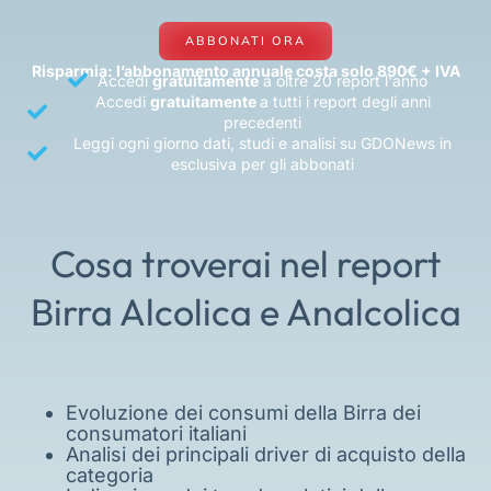
ABBONATI ORA
Risparmia: l’abbonamento annuale costa solo 890€ + IVA
Accedi
gratuitamente
a oltre 20 report l'anno
Accedi
gratuitamente
a tutti i report degli anni
precedenti
Leggi ogni giorno dati, studi e analisi su GDONews in
esclusiva per gli abbonati
Cosa troverai nel report
Birra Alcolica e Analcolica
Evoluzione dei consumi della Birra dei
consumatori italiani
Analisi dei principali driver di acquisto della
categoria