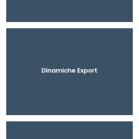
Fornisce l'analisi di fatturati, marginalità,
incidenza produttiva e posizionamento
Dinamiche Export
strategico.