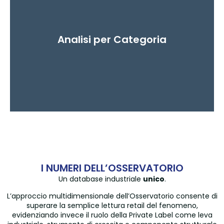
Come la Private Label influenza l’accesso ai
mercati internazionali e la crescita estera.
Analisi per Categoria
I NUMERI DELL’OSSERVATORIO
Confronta i differenti comparti merceologici
Un database industriale
unico
.
e segmenti industriali.
L’approccio multidimensionale dell’Osservatorio consente di
superare la semplice lettura retail del fenomeno,
evidenziando invece il ruolo della Private Label come leva