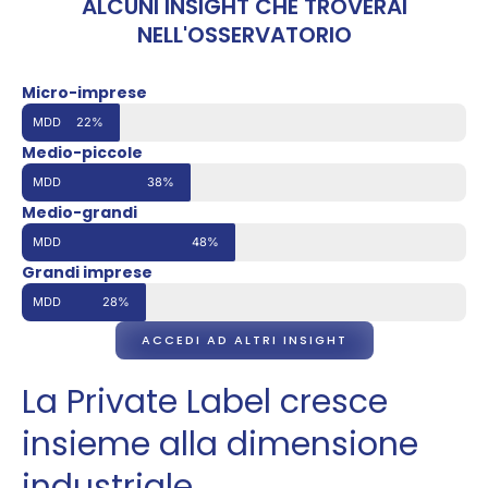
ALCUNI INSIGHT CHE TROVERAI
NELL'OSSERVATORIO
Micro-imprese
MDD
22%
Medio-piccole
MDD
38%
Medio-grandi
MDD
48%
Grandi imprese
MDD
28%
ACCEDI AD ALTRI INSIGHT
La Private Label cresce
insieme alla dimensione
industriale