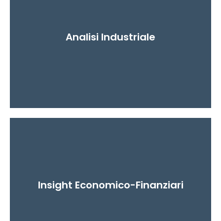
Analisi Industriale
Aiuta a comprendere come la Private Label
stia trasformando struttura, dimensioni e
Insight Economico-Finanziari
competitività delle aziende food.