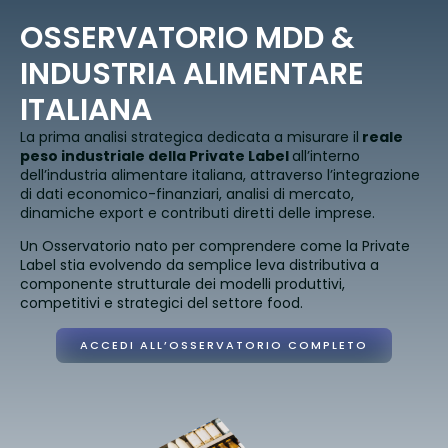
OSSERVATORIO MDD &
INDUSTRIA ALIMENTARE
ITALIANA
La prima analisi strategica dedicata a misurare il
reale
peso industriale della Private Label
all’interno
dell’industria alimentare italiana, attraverso l’integrazione
di dati economico-finanziari, analisi di mercato,
dinamiche export e contributi diretti delle imprese.
Un Osservatorio nato per comprendere come la Private
Label stia evolvendo da semplice leva distributiva a
componente strutturale dei modelli produttivi,
competitivi e strategici del settore food.
ACCEDI ALL’OSSERVATORIO COMPLETO